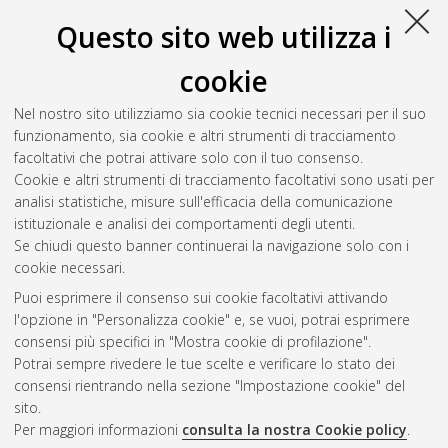
Questo sito web utilizza i
O
cookie
Osimani, Lorenzo
(2023)
Bridging logic programming with
Nel nostro sito utilizziamo sia cookie tecnici necessari per il suo
platform-independent distributed services.
[Laurea magistrale],
funzionamento, sia cookie e altri strumenti di tracciamento
Università di Bologna, Corso di Studio in
Ingegneria e scienze
facoltativi che potrai attivare solo con il tuo consenso.
informatiche [LM-DM270] - Cesena
Cookie e altri strumenti di tracciamento facoltativi sono usati per
analisi statistiche, misure sull'efficacia della comunicazione
Questa lista e' stata generata il
Sun Aug 9 11:26:33 2026
istituzionale e analisi dei comportamenti degli utenti.
CEST
.
Se chiudi questo banner continuerai la navigazione solo con i
cookie necessari.
Puoi esprimere il consenso sui cookie facoltativi attivando
Atom
l'opzione in "Personalizza cookie" e, se vuoi, potrai esprimere
Rss 1.0
consensi più specifici in "Mostra cookie di profilazione".
Potrai sempre rivedere le tue scelte e verificare lo stato dei
Rss 2.0
consensi rientrando nella sezione "Impostazione cookie" del
sito.
Per maggiori informazioni
consulta la nostra Cookie policy
.
AMS Laurea