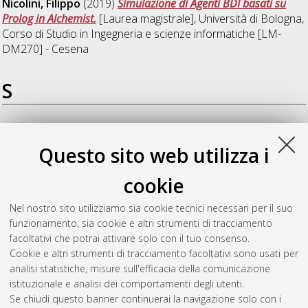
Nicolini, Filippo
(2019)
Simulazione di Agenti BDI basati su
Prolog in Alchemist.
[Laurea magistrale], Università di Bologna,
Corso di Studio in
Ingegneria e scienze informatiche [LM-
DM270] - Cesena
S
Saccomanni, Matteo
(2019)
Blockchain e Internet of Things:
realizzazione di un’applicazione decentralizzata per l’affitto di
Questo sito web utilizza i
case vacanza.
[Laurea], Università di Bologna, Corso di Studio
in
Ingegneria e scienze informatiche [L-DM270] - Cesena
cookie
Siboni, Enrico
(2019)
2p-Kt: A Kotlin-based, Multi-Platform
Nel nostro sito utilizziamo sia cookie tecnici necessari per il suo
Framework for Symbolic AI.
[Laurea magistrale], Università di
funzionamento, sia cookie e altri strumenti di tracciamento
Bologna, Corso di Studio in
Ingegneria e scienze informatiche
facoltativi che potrai attivare solo con il tuo consenso.
[LM-DM270] - Cesena
Cookie e altri strumenti di tracciamento facoltativi sono usati per
analisi statistiche, misure sull'efficacia della comunicazione
Questa lista e' stata generata il
Sat Aug 8 12:05:23 2026
istituzionale e analisi dei comportamenti degli utenti.
CEST
.
Se chiudi questo banner continuerai la navigazione solo con i