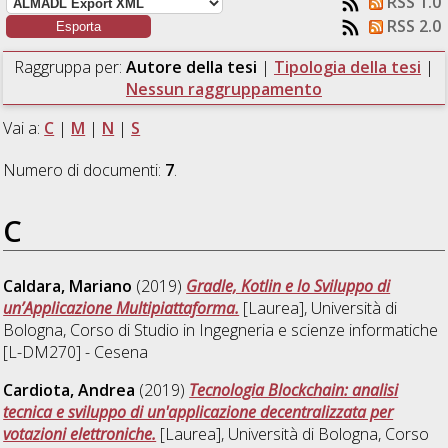
RSS 1.0
RSS 2.0
Raggruppa per:
Autore della tesi
|
Tipologia della tesi
|
Nessun raggruppamento
Vai a:
C
|
M
|
N
|
S
Numero di documenti:
7
.
C
Caldara, Mariano
(2019)
Gradle, Kotlin e lo Sviluppo di
un’Applicazione Multipiattaforma.
[Laurea], Università di
Bologna, Corso di Studio in
Ingegneria e scienze informatiche
[L-DM270] - Cesena
Cardiota, Andrea
(2019)
Tecnologia Blockchain: analisi
tecnica e sviluppo di un'applicazione decentralizzata per
votazioni elettroniche.
[Laurea], Università di Bologna, Corso