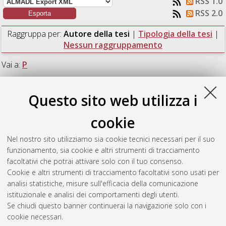
RSS 1.0
RSS 2.0
Raggruppa per:
Autore della tesi
|
Tipologia della tesi
|
Nessun raggruppamento
Vai a:
P
Numero di documenti:
1
.
Questo sito web utilizza i
P
cookie
Nel nostro sito utilizziamo sia cookie tecnici necessari per il suo
Piscaglia, Daniele
(2021)
Supporto e Infrastrutture DevOps
funzionamento, sia cookie e altri strumenti di tracciamento
per Microservizi IoT su Edge Gateway.
[Laurea magistrale],
facoltativi che potrai attivare solo con il tuo consenso.
Università di Bologna, Corso di Studio in
Ingegneria
Cookie e altri strumenti di tracciamento facoltativi sono usati per
informatica [LM-DM270]
, Documento full-text non disponibile
analisi statistiche, misure sull'efficacia della comunicazione
istituzionale e analisi dei comportamenti degli utenti.
Questa lista e' stata generata il
Fri Aug 7 17:57:14 2026 CEST
.
Se chiudi questo banner continuerai la navigazione solo con i
cookie necessari.