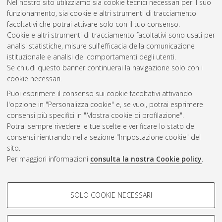
Nel nostro sito utilizziamo sia cookie tecnici necessari per il suo
funzionamento, sia cookie e altri strumenti di tracciamento
Pirazzoli, Leon
(2024)
Generazione automatica di planimetrie.
facoltativi che potrai attivare solo con il tuo consenso.
[Laurea], Università di Bologna, Corso di Studio in
Informatica
Cookie e altri strumenti di tracciamento facoltativi sono usati per
[L-DM270]
analisi statistiche, misure sull'efficacia della comunicazione
istituzionale e analisi dei comportamenti degli utenti.
Questa lista e' stata generata il
Fri Aug 7 06:52:59 2026 CEST
.
Se chiudi questo banner continuerai la navigazione solo con i
cookie necessari.
Puoi esprimere il consenso sui cookie facoltativi attivando
Atom
l'opzione in "Personalizza cookie" e, se vuoi, potrai esprimere
Rss 1.0
consensi più specifici in "Mostra cookie di profilazione".
Potrai sempre rivedere le tue scelte e verificare lo stato dei
Rss 2.0
consensi rientrando nella sezione "Impostazione cookie" del
sito.
Per maggiori informazioni
consulta la nostra Cookie policy
.
AMS Laurea
Servizio implementato e gestito da
AlmaDL
Impostazioni Cookie
COOKIE DI PROFILAZIONE -
SOLO COOKIE NECESSARI
Informativa sulla privacy
FACOLTATIVI
Condizioni d’uso del sito
Si tratta di cookie utilizzati per analizzare le caratteristiche della