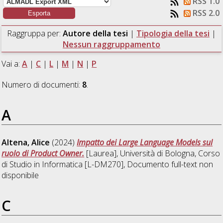
RSS 1.0
RSS 2.0
Raggruppa per:
Autore della tesi
|
Tipologia della tesi
|
Nessun raggruppamento
Vai a:
A
|
C
|
L
|
M
|
N
|
P
Numero di documenti:
8
.
A
Altena, Alice
(2024)
Impatto dei Large Language Models sul
ruolo di Product Owner.
[Laurea], Università di Bologna, Corso
di Studio in
Informatica [L-DM270]
, Documento full-text non
disponibile
C