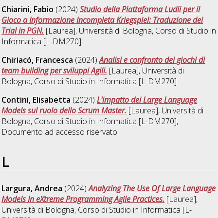
Chiarini, Fabio
(2024)
Studio della Piattaforma Ludii per il
Gioco a Informazione Incompleta Kriegspiel: Traduzione dei
Trial in PGN.
[Laurea], Università di Bologna, Corso di Studio in
Informatica [L-DM270]
Chiriacó, Francesca
(2024)
Analisi e confronto dei giochi di
team building per sviluppi Agili.
[Laurea], Università di
Bologna, Corso di Studio in
Informatica [L-DM270]
Contini, Elisabetta
(2024)
L'impatto dei Large Language
Models sul ruolo dello Scrum Master.
[Laurea], Università di
Bologna, Corso di Studio in
Informatica [L-DM270]
,
Documento ad accesso riservato.
L
Largura, Andrea
(2024)
Analyzing The Use Of Large Language
Models In eXtreme Programming Agile Practices.
[Laurea],
Università di Bologna, Corso di Studio in
Informatica [L-