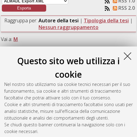
RSS 1.0
RSS 2.0
Raggruppa per:
Autore della tesi
|
Tipologia della tesi
|
Nessun raggruppamento
Vai a:
M
Numero di documenti:
1
.
Questo sito web utilizza i
M
cookie
Nel nostro sito utilizziamo sia cookie tecnici necessari per il suo
Montanari, Piero
(2013)
Needles in haystack of tweets.
funzionamento, sia cookie e altri strumenti di tracciamento
[Laurea magistrale], Università di Bologna, Corso di Studio in
facoltativi che potrai attivare solo con il tuo consenso.
Ingegneria informatica [LM-DM270]
, Documento ad accesso
Cookie e altri strumenti di tracciamento facoltativi sono usati per
riservato.
analisi statistiche, misure sull'efficacia della comunicazione
istituzionale e analisi dei comportamenti degli utenti.
Questa lista e' stata generata il
Fri Aug 7 06:56:53 2026 CEST
.
Se chiudi questo banner continuerai la navigazione solo con i
cookie necessari.