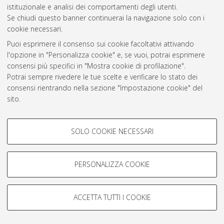
istituzionale e analisi dei comportamenti degli utenti.
Rss 1.0
Se chiudi questo banner continuerai la navigazione solo con i
Rss 2.0
cookie necessari.
Puoi esprimere il consenso sui cookie facoltativi attivando
l'opzione in "Personalizza cookie" e, se vuoi, potrai esprimere
AMS Laurea
consensi più specifici in "Mostra cookie di profilazione".
Servizio implementato e gestito da
AlmaDL
Potrai sempre rivedere le tue scelte e verificare lo stato dei
Impostazioni Cookie
consensi rientrando nella sezione "Impostazione cookie" del
Informativa sulla privacy
sito.
Condizioni d’uso del sito
Per maggiori informazioni
consulta la nostra Cookie policy
.
COOKIE DI PROFILAZIONE -
SOLO COOKIE NECESSARI
FACOLTATIVI
Si tratta di cookie utilizzati per analizzare le caratteristiche della
navigazione degli utenti, creare profili in base al loro comportamento
PERSONALIZZA COOKIE
© ALMA MATER STUDIORUM - Università di Bologna, 2007-2026.
sul sito, per analisi di marketing.
Mostra cookie di profilazione
ACCETTA TUTTI I COOKIE
Google/Youtube Video
COOKIE TECNICI - NECESSARI
Facebook