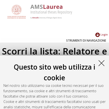
Login
STRUMENTI DI NAVIGAZIONE
Scorri la lista: Relatore e
Correlatore
Questo sito web utilizza i
Su di un livello
cookie
Seleziona un valore dall'elenco sottostante.
Nel nostro sito utilizziamo sia cookie tecnici necessari per il suo
2018
(1)
funzionamento, sia cookie e altri strumenti di tracciamento
facoltativi che potrai attivare solo con il tuo consenso.
Cookie e altri strumenti di tracciamento facoltativi sono usati per
Atom
analisi statistiche, misure sull'efficacia della comunicazione