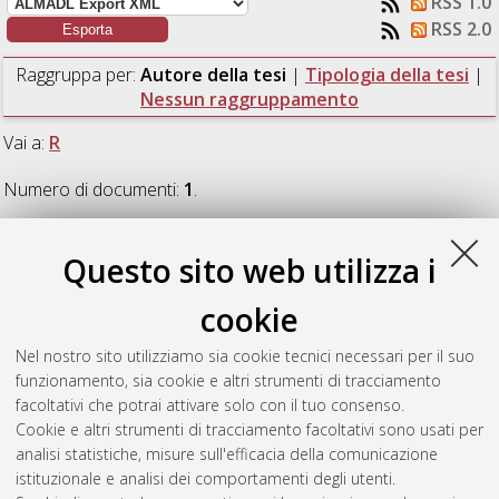
RSS 1.0
RSS 2.0
Raggruppa per:
Autore della tesi
|
Tipologia della tesi
|
Nessun raggruppamento
Vai a:
R
Numero di documenti:
1
.
R
Questo sito web utilizza i
cookie
Rampanti, Giorgia
(2017)
Caratterizzazione fisica di flat-cake
ed impostazione di un modello matematico del processo di
Nel nostro sito utilizziamo sia cookie tecnici necessari per il suo
cottura in forno.
[Laurea], Università di Bologna, Corso di
funzionamento, sia cookie e altri strumenti di tracciamento
Studio in
Tecnologie alimentari [L-DM270] - Cesena
,
facoltativi che potrai attivare solo con il tuo consenso.
Documento ad accesso riservato.
Cookie e altri strumenti di tracciamento facoltativi sono usati per
analisi statistiche, misure sull'efficacia della comunicazione
Questa lista e' stata generata il
Thu Aug 6 07:56:59 2026
istituzionale e analisi dei comportamenti degli utenti.
CEST
.