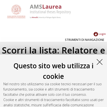
Login
STRUMENTI DI NAVIGAZIONE
Scorri la lista: Relatore e
Correlatore
Questo sito web utilizza i
Su di un livello
cookie
Seleziona un valore dall'elenco sottostante.
Nel nostro sito utilizziamo sia cookie tecnici necessari per il suo
2024
(1)
funzionamento, sia cookie e altri strumenti di tracciamento
facoltativi che potrai attivare solo con il tuo consenso.
Cookie e altri strumenti di tracciamento facoltativi sono usati per
Atom
analisi statistiche, misure sull'efficacia della comunicazione