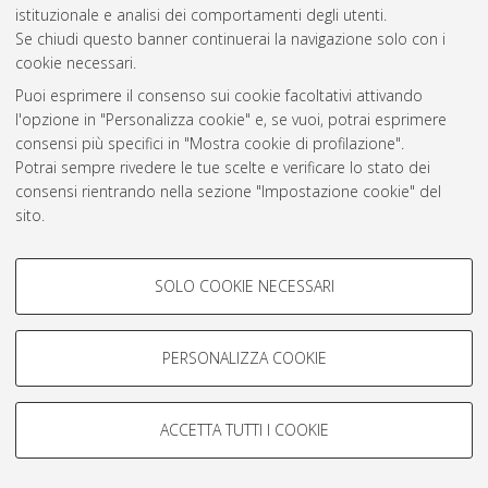
istituzionale e analisi dei comportamenti degli utenti.
Rss 1.0
Se chiudi questo banner continuerai la navigazione solo con i
Rss 2.0
cookie necessari.
Puoi esprimere il consenso sui cookie facoltativi attivando
l'opzione in "Personalizza cookie" e, se vuoi, potrai esprimere
AMS Laurea
consensi più specifici in "Mostra cookie di profilazione".
Servizio implementato e gestito da
AlmaDL
Potrai sempre rivedere le tue scelte e verificare lo stato dei
Impostazioni Cookie
consensi rientrando nella sezione "Impostazione cookie" del
Informativa sulla privacy
sito.
Condizioni d’uso del sito
Per maggiori informazioni
consulta la nostra Cookie policy
.
COOKIE DI PROFILAZIONE -
SOLO COOKIE NECESSARI
FACOLTATIVI
Si tratta di cookie utilizzati per analizzare le caratteristiche della
navigazione degli utenti, creare profili in base al loro comportamento
PERSONALIZZA COOKIE
© ALMA MATER STUDIORUM - Università di Bologna, 2007-2026.
sul sito, per analisi di marketing.
Mostra cookie di profilazione
ACCETTA TUTTI I COOKIE
Google/Youtube Video
COOKIE TECNICI - NECESSARI
Facebook