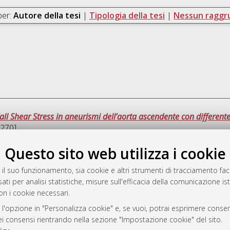
per:
Autore della tesi
|
Tipologia della tesi
|
Nessun ragg
l Shear Stress in aneurismi dell’aorta ascendente con differente
270]
Questo sito web utilizza i cookie
Quest
 il suo funzionamento, sia cookie e altri strumenti di tracciamento faco
ati per analisi statistiche, misure sull'efficacia della comunicazione is
a
on i cookie necessari.
mplementato e gestito da
AlmaDL
ni Cookie
 l'opzione in "Personalizza cookie" e, se vuoi, potrai esprimere consens
dei consensi rientrando nella sezione "Impostazione cookie" del sito.
 sulla privacy