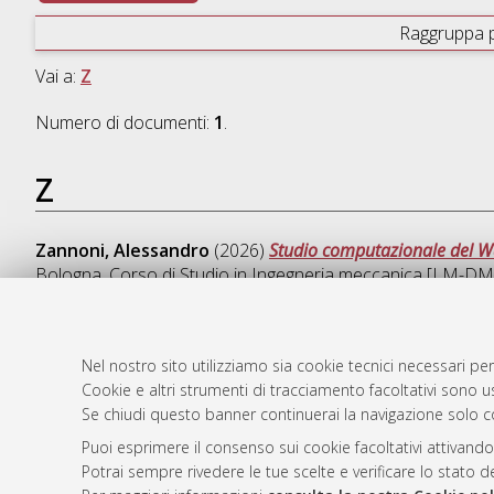
Raggruppa 
Vai a:
Z
Numero di documenti:
1
.
Z
Zannoni, Alessandro
(2026)
Studio computazionale del Wal
Bologna, Corso di Studio in
Ingegneria meccanica [LM-DM
Nel nostro sito utilizziamo sia cookie tecnici necessari per
Cookie e altri strumenti di tracciamento facoltativi sono us
AMS Laure
Atom
Se chiudi questo banner continuerai la navigazione solo c
Servizio i
Rss 1.0
Impostazio
Puoi esprimere il consenso sui cookie facoltativi attivando
Rss 2.0
Potrai sempre rivedere le tue scelte e verificare lo stato 
Informativa