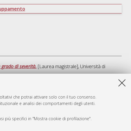
ruppamento
 grado di severità.
[Laurea magistrale], Università di
a lista e' stata generata il
Sun Aug 9 11:56:54 2026 CEST
.
ltativi che potrai attivare solo con il tuo consenso.
tituzionale e analisi dei comportamenti degli utenti.
i più specifici in "Mostra cookie di profilazione".