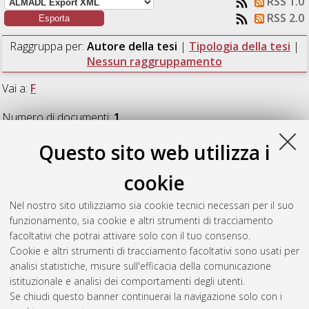
RSS 1.0
RSS 2.0
Raggruppa per:
Autore della tesi
|
Tipologia della tesi
|
Nessun raggruppamento
Vai a:
F
Numero di documenti:
1
.
Questo sito web utilizza i
F
cookie
Frisoni, Valentina
(2025)
Simulazione CFD di un getto
Nel nostro sito utilizziamo sia cookie tecnici necessari per il suo
sottoespanso attraverso la metodologia del notional nozzle.
funzionamento, sia cookie e altri strumenti di tracciamento
[Laurea magistrale], Università di Bologna, Corso di Studio in
facoltativi che potrai attivare solo con il tuo consenso.
Ingegneria meccanica [LM-DM270]
Cookie e altri strumenti di tracciamento facoltativi sono usati per
analisi statistiche, misure sull'efficacia della comunicazione
Questa lista e' stata generata il
Sun Aug 9 16:04:35 2026
istituzionale e analisi dei comportamenti degli utenti.
CEST
.
Se chiudi questo banner continuerai la navigazione solo con i