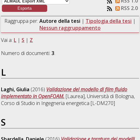
RSS 1.0
RSS 2.0
Raggruppa per:
Autore della tesi
|
Tipologia della tesi
|
Nessun raggruppamento
Vai a:
L
|
S
|
Z
Numero di documenti:
3
.
L
Laghi, Giulia
(2016)
Validazione del modello di film fluido
implementato in OpenFOAM.
[Laurea], Università di Bologna,
Corso di Studio in
Ingegneria energetica [L-DM270]
S
Sbardella, Daniele
(2016)
Validazione e taratura dei modelli