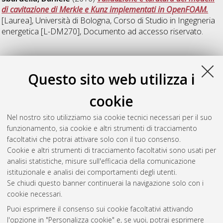
di cavitazione di Merkle e Kunz implementati in OpenFOAM.
[Laurea], Università di Bologna, Corso di Studio in
Ingegneria
energetica [L-DM270]
, Documento ad accesso riservato.
Z
Questo sito web utilizza i
Zampolini, Federico
(2016)
Realizzazione e messa a punto
cookie
degli impianti di raffreddamento e lubrificazione per una
vettura di Formula SAE tramite analisi termofluidodinamica e
Nel nostro sito utilizziamo sia cookie tecnici necessari per il suo
acquisizione di telemetria in pista.
[Laurea], Università di
funzionamento, sia cookie e altri strumenti di tracciamento
Bologna, Corso di Studio in
Ingegneria energetica [L-DM270]
,
facoltativi che potrai attivare solo con il tuo consenso.
Documento full-text non disponibile
Cookie e altri strumenti di tracciamento facoltativi sono usati per
analisi statistiche, misure sull'efficacia della comunicazione
Questa lista e' stata generata il
Sat Aug 8 06:39:44 2026
istituzionale e analisi dei comportamenti degli utenti.
CEST
.
Se chiudi questo banner continuerai la navigazione solo con i
cookie necessari.
Puoi esprimere il consenso sui cookie facoltativi attivando
Atom
l'opzione in "Personalizza cookie" e, se vuoi, potrai esprimere