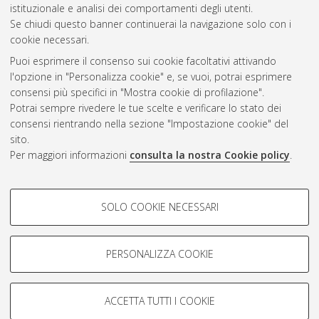
Questa lista e' stata generata il
Thu Aug 6 13:00:00 2026
istituzionale e analisi dei comportamenti degli utenti.
CEST
.
Se chiudi questo banner continuerai la navigazione solo con i
cookie necessari.
Puoi esprimere il consenso sui cookie facoltativi attivando
Atom
l'opzione in "Personalizza cookie" e, se vuoi, potrai esprimere
Rss 1.0
consensi più specifici in "Mostra cookie di profilazione".
Potrai sempre rivedere le tue scelte e verificare lo stato dei
Rss 2.0
consensi rientrando nella sezione "Impostazione cookie" del
sito.
Per maggiori informazioni
consulta la nostra Cookie policy
.
AMS Laurea
Servizio implementato e gestito da
AlmaDL
Impostazioni Cookie
COOKIE DI PROFILAZIONE -
SOLO COOKIE NECESSARI
Informativa sulla privacy
FACOLTATIVI
Condizioni d’uso del sito
Si tratta di cookie utilizzati per analizzare le caratteristiche della
navigazione degli utenti, creare profili in base al loro comportamento
PERSONALIZZA COOKIE
sul sito, per analisi di marketing.
Mostra cookie di profilazione
ACCETTA TUTTI I COOKIE
Google/Youtube Video
© ALMA MATER STUDIORUM - Università di Bologna, 2007-2026.
COOKIE TECNICI - NECESSARI