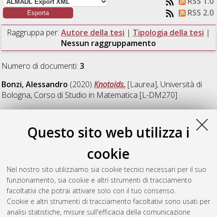
RSS 1.0
RSS 2.0
Raggruppa per:
Autore della tesi
|
Tipologia della tesi
|
Nessun raggruppamento
Numero di documenti:
3
.
Bonzi, Alessandro
(2020)
Knotoids.
[Laurea], Università di
Bologna, Corso di Studio in
Matematica [L-DM270]
Duo, Giordano
(2020)
Interdisciplinarietà tra matematica e
fisica: analisi di un focus group - Galileo, Newton, Keplero e la
Questo sito web utilizza i
traiettoria dei corpi.
[Laurea magistrale], Università di Bologna,
Corso di Studio in
Matematica [LM-DM270]
cookie
Scinicarelli, Flavia
(2020)
Il ruolo delle misconcezioni in
Nel nostro sito utilizziamo sia cookie tecnici necessari per il suo
didattica della matematica: una sperimentazione in classe.
funzionamento, sia cookie e altri strumenti di tracciamento
[Laurea magistrale], Università di Bologna, Corso di Studio in
facoltativi che potrai attivare solo con il tuo consenso.
Matematica [LM-DM270]
Cookie e altri strumenti di tracciamento facoltativi sono usati per
analisi statistiche, misure sull'efficacia della comunicazione