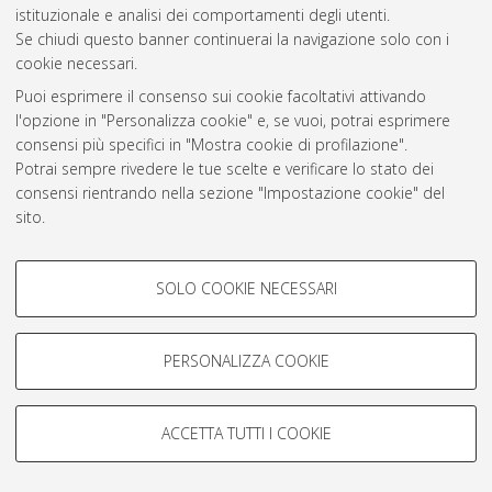
istituzionale e analisi dei comportamenti degli utenti.
Atom
Se chiudi questo banner continuerai la navigazione solo con i
cookie necessari.
Rss 1.0
Puoi esprimere il consenso sui cookie facoltativi attivando
Rss 2.0
l'opzione in "Personalizza cookie" e, se vuoi, potrai esprimere
consensi più specifici in "Mostra cookie di profilazione".
Potrai sempre rivedere le tue scelte e verificare lo stato dei
AMS Laurea
consensi rientrando nella sezione "Impostazione cookie" del
Servizio implementato e gestito da
AlmaDL
sito.
Impostazioni Cookie
Per maggiori informazioni
consulta la nostra Cookie policy
.
Informativa sulla privacy
COOKIE DI PROFILAZIONE -
Condizioni d’uso del sito
SOLO COOKIE NECESSARI
FACOLTATIVI
Si tratta di cookie utilizzati per analizzare le caratteristiche della
navigazione degli utenti, creare profili in base al loro comportamento
PERSONALIZZA COOKIE
sul sito, per analisi di marketing.
Mostra cookie di profilazione
© ALMA MATER STUDIORUM - Università di Bologna, 2007-2026.
ACCETTA TUTTI I COOKIE
Google/Youtube Video
COOKIE TECNICI - NECESSARI
Facebook