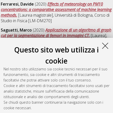
Ferraresi, Davide
(2020)
Effects of meteorology on PM10
concentrations: a comparative assessment of machine learning
methods.
[Laurea magistrale], Università di Bologna, Corso di
Studio in
Fisica [LM-DM270]
Saguatti, Marco
(2020)
Applicazione di un algoritmo di graph
cut per la segmentazione di femori in immagini CT.
[Laurea],
Università di Bologna, Corso di Studio in
Fisica [L-DM270]
,
Documento full-text non disponibile
Questo sito web utilizza i
Sponghi, Sara
(2020)
Modelli di reazione-diffusione.
[Laurea],
cookie
Università di Bologna, Corso di Studio in
Fisica [L-DM270]
Nel nostro sito utilizziamo sia cookie tecnici necessari per il suo
Stofella, Michele
(2020)
Hydrogen deuterium exchange:
funzionamento, sia cookie e altri strumenti di tracciamento
methods to probe protein dynamics at single residue
facoltativi che potrai attivare solo con il tuo consenso.
resolution.
[Laurea magistrale], Università di Bologna, Corso di
Cookie e altri strumenti di tracciamento facoltativi sono usati per
Studio in
Physics [LM-DM270]
analisi statistiche, misure sull'efficacia della comunicazione
istituzionale e analisi dei comportamenti degli utenti.
Questa lista e' stata generata il
Fri Aug 7 00:18:25 2026 CEST
.
Se chiudi questo banner continuerai la navigazione solo con i
cookie necessari.