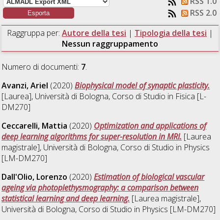
RSS 1.0
RSS 2.0
Raggruppa per:
Autore della tesi
|
Tipologia della tesi
|
Nessun raggruppamento
Numero di documenti:
7
.
Avanzi, Ariel
(2020)
Biophysical model of synaptic plasticity.
[Laurea], Università di Bologna, Corso di Studio in
Fisica [L-
DM270]
Ceccarelli, Mattia
(2020)
Optimization and applications of
deep learning algorithms for super-resolution in MRI.
[Laurea
magistrale], Università di Bologna, Corso di Studio in
Physics
[LM-DM270]
Dall'Olio, Lorenzo
(2020)
Estimation of biological vascular
ageing via photoplethysmography: a comparison between
statistical learning and deep learning.
[Laurea magistrale],
Università di Bologna, Corso di Studio in
Physics [LM-DM270]