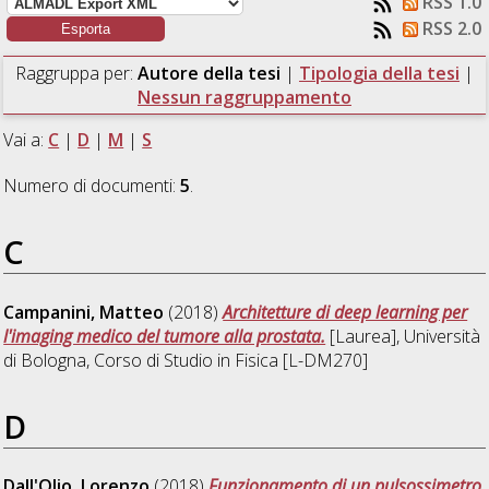
RSS 1.0
RSS 2.0
Raggruppa per:
Autore della tesi
|
Tipologia della tesi
|
Nessun raggruppamento
Vai a:
C
|
D
|
M
|
S
Numero di documenti:
5
.
C
Campanini, Matteo
(2018)
Architetture di deep learning per
l'imaging medico del tumore alla prostata.
[Laurea], Università
di Bologna, Corso di Studio in
Fisica [L-DM270]
D
Dall'Olio, Lorenzo
(2018)
Funzionamento di un pulsossimetro