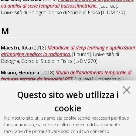
ed analisi di serie temporali pulsossimetriche.
[Laurea],
Università di Bologna, Corso di Studio in
Fisica [L-DM270]
M
Maestri, Rita
(2018)
Metodiche di deep learning e applicazioni
all’imaging medico: la radiomica.
[Laurea], Università di
Bologna, Corso di Studio in
Fisica [L-DM270]
Misino, Eleonora
(2018)
Studio dell'andamento temporale di
features estratte da immagini PET.
[Laurea], Università di
Bologna, Corso di Studio in
Fisica [L-DM270]
Questo sito web utilizza i
S
cookie
Nel nostro sito utilizziamo sia cookie tecnici necessari per il suo
Serri, Caterina
(2018)
Storia degli ultrasuoni in ecografia.
funzionamento, sia cookie e altri strumenti di tracciamento
[Laurea], Università di Bologna, Corso di Studio in
Fisica [L-
facoltativi che potrai attivare solo con il tuo consenso.
DM270]
, Documento full-text non disponibile