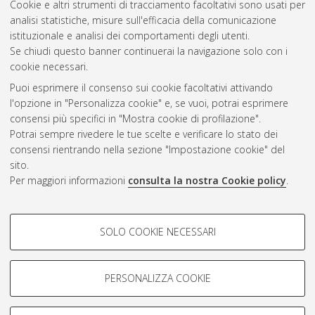
Cookie e altri strumenti di tracciamento facoltativi sono usati per
analisi statistiche, misure sull'efficacia della comunicazione
Questa lista e' stata generata il
Sun Aug 9 08:55:55 2026
istituzionale e analisi dei comportamenti degli utenti.
CEST
.
Se chiudi questo banner continuerai la navigazione solo con i
cookie necessari.
Puoi esprimere il consenso sui cookie facoltativi attivando
Atom
l'opzione in "Personalizza cookie" e, se vuoi, potrai esprimere
Rss 1.0
consensi più specifici in "Mostra cookie di profilazione".
Potrai sempre rivedere le tue scelte e verificare lo stato dei
Rss 2.0
consensi rientrando nella sezione "Impostazione cookie" del
sito.
Per maggiori informazioni
consulta la nostra Cookie policy
.
AMS Laurea
Servizio implementato e gestito da
AlmaDL
Impostazioni Cookie
COOKIE DI PROFILAZIONE -
SOLO COOKIE NECESSARI
Informativa sulla privacy
FACOLTATIVI
Condizioni d’uso del sito
Si tratta di cookie utilizzati per analizzare le caratteristiche della
navigazione degli utenti, creare profili in base al loro comportamento
PERSONALIZZA COOKIE
sul sito, per analisi di marketing.
Mostra cookie di profilazione