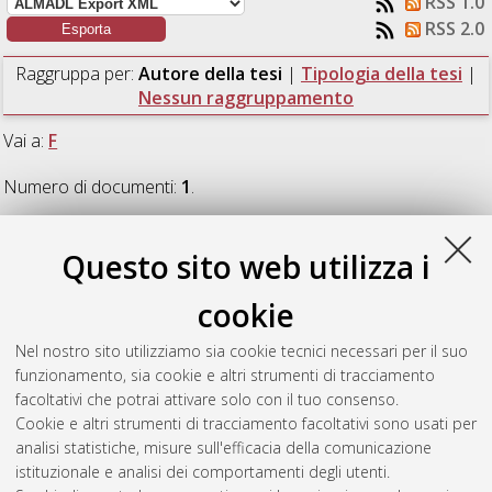
RSS 1.0
RSS 2.0
Raggruppa per:
Autore della tesi
|
Tipologia della tesi
|
Nessun raggruppamento
Vai a:
F
Numero di documenti:
1
.
F
Questo sito web utilizza i
cookie
Fiore, Roberta
(2017)
La variazione linguistica nei bilanci
consolidati bancari. Una prospettiva intralinguistica,
Nel nostro sito utilizziamo sia cookie tecnici necessari per il suo
interlinguistica e diacronica.
[Laurea magistrale], Università di
funzionamento, sia cookie e altri strumenti di tracciamento
Bologna, Corso di Studio in
Traduzione specializzata [LM-
facoltativi che potrai attivare solo con il tuo consenso.
DM270] - Forli'
, Documento full-text non disponibile
Cookie e altri strumenti di tracciamento facoltativi sono usati per
analisi statistiche, misure sull'efficacia della comunicazione
Questa lista e' stata generata il
Thu Aug 6 06:45:21 2026
istituzionale e analisi dei comportamenti degli utenti.
CEST
.