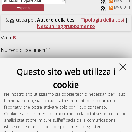
RSS 1.0
RSS 2.0
Raggruppa per:
Autore della tesi
|
Tipologia della tesi
|
Nessun raggruppamento
Vai a:
B
Numero di documenti:
1
.
B
Questo sito web utilizza i
cookie
Bortolotti, Giovanni
(2010)
Analisi sperimentale e numerica
della erosione ai pali di turbine eoliche off-shore e applicazione
Nel nostro sito utilizziamo sia cookie tecnici necessari per il suo
progettuale a Rimini.
[Laurea specialistica], Università di
funzionamento, sia cookie e altri strumenti di tracciamento
Bologna, Corso di Studio in
Ingegneria per l'ambiente e il
facoltativi che potrai attivare solo con il tuo consenso.
territorio [LS-DM509]
Cookie e altri strumenti di tracciamento facoltativi sono usati per
analisi statistiche, misure sull'efficacia della comunicazione
Questa lista e' stata generata il
Sun Aug 9 11:41:57 2026
istituzionale e analisi dei comportamenti degli utenti.
CEST
.