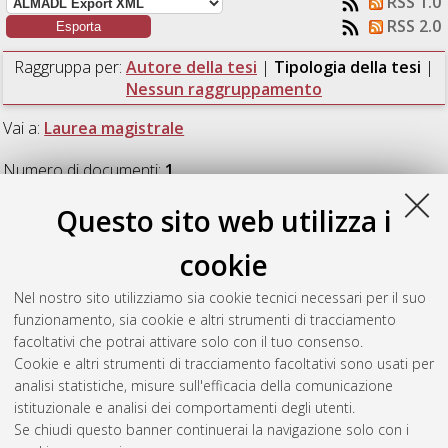
RSS 1.0
RSS 2.0
Raggruppa per:
Autore della tesi
|
Tipologia della tesi
|
Nessun raggruppamento
Vai a:
Laurea magistrale
Numero di documenti:
1
.
Questo sito web utilizza i
Laurea magistrale
cookie
Ismail Bedawi Zakaria, Rashid
(2022)
Kinetic modeling for
Nel nostro sito utilizziamo sia cookie tecnici necessari per il suo
the synthesis of ethyl levulinate.
[Laurea magistrale], Università
funzionamento, sia cookie e altri strumenti di tracciamento
di Bologna, Corso di Studio in
Ingegneria chimica e di
facoltativi che potrai attivare solo con il tuo consenso.
processo [LM-DM270]
, Documento full-text non disponibile
Cookie e altri strumenti di tracciamento facoltativi sono usati per
analisi statistiche, misure sull'efficacia della comunicazione
Questa lista e' stata generata il
Sun Aug 9 11:18:37 2026
istituzionale e analisi dei comportamenti degli utenti.
CEST
.
Se chiudi questo banner continuerai la navigazione solo con i