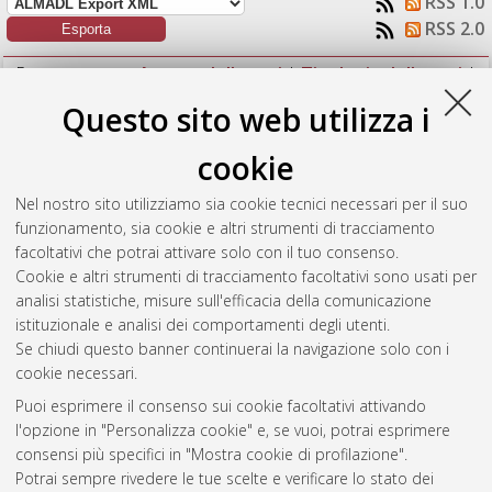
RSS 1.0
RSS 2.0
Raggruppa per:
Autore della tesi
|
Tipologia della tesi
|
Nessun raggruppamento
Questo sito web utilizza i
Numero di documenti:
1
.
cookie
Garbetti, Anna Laura
(2018)
Risk Assessment for the
Nel nostro sito utilizziamo sia cookie tecnici necessari per il suo
production of levulinic acid from second generation biomass
funzionamento, sia cookie e altri strumenti di tracciamento
and upgrading to γ-valerolactone.
[Laurea magistrale],
facoltativi che potrai attivare solo con il tuo consenso.
Università di Bologna, Corso di Studio in
Ingegneria chimica e
Cookie e altri strumenti di tracciamento facoltativi sono usati per
di processo [LM-DM270]
, Documento full-text non disponibile
analisi statistiche, misure sull'efficacia della comunicazione
istituzionale e analisi dei comportamenti degli utenti.
Questa lista e' stata generata il
Fri Aug 7 08:34:05 2026 CEST
.
Se chiudi questo banner continuerai la navigazione solo con i
cookie necessari.
Puoi esprimere il consenso sui cookie facoltativi attivando
Atom
l'opzione in "Personalizza cookie" e, se vuoi, potrai esprimere
Rss 1.0
consensi più specifici in "Mostra cookie di profilazione".
Potrai sempre rivedere le tue scelte e verificare lo stato dei
Rss 2.0