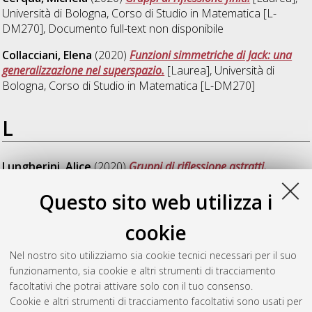
Università di Bologna, Corso di Studio in
Matematica [L-
DM270]
, Documento full-text non disponibile
Collacciani, Elena
(2020)
Funzioni simmetriche di Jack: una
generalizzazione nel superspazio.
[Laurea], Università di
Bologna, Corso di Studio in
Matematica [L-DM270]
L
Lungherini, Alice
(2020)
Gruppi di riflessione astratti.
[Laurea], Università di Bologna, Corso di Studio in
Matematica
Questo sito web utilizza i
[L-DM270]
cookie
S
Nel nostro sito utilizziamo sia cookie tecnici necessari per il suo
funzionamento, sia cookie e altri strumenti di tracciamento
Sarti, Valeria
(2020)
Il Teorema di Blind-Mani-Kalai sui
facoltativi che potrai attivare solo con il tuo consenso.
politopi semplici.
[Laurea], Università di Bologna, Corso di
Cookie e altri strumenti di tracciamento facoltativi sono usati per
Studio in
Matematica [L-DM270]