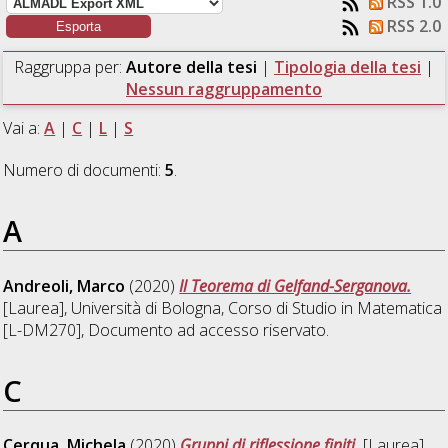
RSS 1.0
RSS 2.0
Raggruppa per:
Autore della tesi
|
Tipologia della tesi
|
Nessun raggruppamento
Vai a:
A
|
C
|
L
|
S
Numero di documenti:
5
.
A
Andreoli, Marco
(2020)
Il Teorema di Gelfand-Serganova.
[Laurea], Università di Bologna, Corso di Studio in
Matematica
[L-DM270]
, Documento ad accesso riservato.
C
Cerqua, Michela
(2020)
Gruppi di riflessione finiti.
[Laurea],