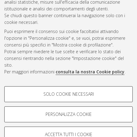
analisi statistiche, misure sull'efficacia della comunicazione
istituzionale e analisi dei comportamenti degli utenti.
Questa lista e' stata generata il
Fri Aug 7 12:43:08 2026 CEST
.
Se chiudi questo banner continuerai la navigazione solo con i
cookie necessari.
Puoi esprimere il consenso sui cookie facoltativi attivando
Atom
l'opzione in "Personalizza cookie" e, se vuoi, potrai esprimere
Rss 1.0
consensi più specifici in "Mostra cookie di profilazione".
Potrai sempre rivedere le tue scelte e verificare lo stato dei
Rss 2.0
consensi rientrando nella sezione "Impostazione cookie" del
sito.
Per maggiori informazioni
consulta la nostra Cookie policy
.
AMS Laurea
Servizio implementato e gestito da
AlmaDL
Impostazioni Cookie
COOKIE DI PROFILAZIONE -
SOLO COOKIE NECESSARI
Informativa sulla privacy
FACOLTATIVI
Condizioni d’uso del sito
Si tratta di cookie utilizzati per analizzare le caratteristiche della
navigazione degli utenti, creare profili in base al loro comportamento
PERSONALIZZA COOKIE
sul sito, per analisi di marketing.
Mostra cookie di profilazione
ACCETTA TUTTI I COOKIE