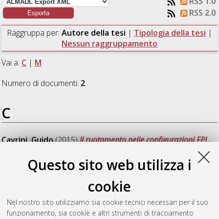
RSS 1.0
RSS 2.0
Raggruppa per:
Autore della tesi
|
Tipologia della tesi
|
Nessun raggruppamento
Vai a:
C
|
M
Numero di documenti:
2
.
C
Cavrini, Guido
(2015)
Il ruotamento nelle configurazioni FPL.
[Laurea], Università di Bologna, Corso di Studio in
Matematica
Questo sito web utilizza i
[L-DM270]
cookie
M
Nel nostro sito utilizziamo sia cookie tecnici necessari per il suo
funzionamento, sia cookie e altri strumenti di tracciamento
Moretti, Giada
(2015)
Invarianti polinomiali sotto l'azione di