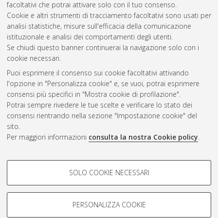
facoltativi che potrai attivare solo con il tuo consenso.
gruppi finiti.
[Laurea], Università di Bologna, Corso di Studio in
Cookie e altri strumenti di tracciamento facoltativi sono usati per
Matematica [L-DM270]
analisi statistiche, misure sull'efficacia della comunicazione
istituzionale e analisi dei comportamenti degli utenti.
Questa lista e' stata generata il
Fri Aug 7 09:38:45 2026 CEST
.
Se chiudi questo banner continuerai la navigazione solo con i
cookie necessari.
Puoi esprimere il consenso sui cookie facoltativi attivando
Atom
l'opzione in "Personalizza cookie" e, se vuoi, potrai esprimere
Rss 1.0
consensi più specifici in "Mostra cookie di profilazione".
Potrai sempre rivedere le tue scelte e verificare lo stato dei
Rss 2.0
consensi rientrando nella sezione "Impostazione cookie" del
sito.
Per maggiori informazioni
consulta la nostra Cookie policy
.
AMS Laurea
Servizio implementato e gestito da
AlmaDL
Impostazioni Cookie
COOKIE DI PROFILAZIONE -
SOLO COOKIE NECESSARI
Informativa sulla privacy
FACOLTATIVI
Condizioni d’uso del sito
Si tratta di cookie utilizzati per analizzare le caratteristiche della
navigazione degli utenti, creare profili in base al loro comportamento
PERSONALIZZA COOKIE
sul sito, per analisi di marketing.