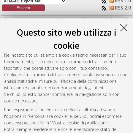
RSS 1.0
RSS 2.0
Raggruppa per:
Autore della tesi
|
Tipologia della tesi
|
Nessun raggruppamento
Questo sito web utilizza i
Numero di documenti:
1
.
cookie
Giovannini, Alessandro
(2019)
Tecnologie applicate a
Nel nostro sito utilizziamo sia cookie tecnici necessari per il suo
contesti di Smart Factory.
[Laurea magistrale], Università di
funzionamento, sia cookie e altri strumenti di tracciamento
Bologna, Corso di Studio in
Advanced design [LM-DM270]
,
facoltativi che potrai attivare solo con il tuo consenso.
Documento full-text non disponibile
Cookie e altri strumenti di tracciamento facoltativi sono usati per
analisi statistiche, misure sull'efficacia della comunicazione
Questa lista e' stata generata il
Thu Aug 6 11:54:58 2026
istituzionale e analisi dei comportamenti degli utenti.
CEST
.
Se chiudi questo banner continuerai la navigazione solo con i
cookie necessari.
Puoi esprimere il consenso sui cookie facoltativi attivando
Atom
l'opzione in "Personalizza cookie" e, se vuoi, potrai esprimere
Rss 1.0
consensi più specifici in "Mostra cookie di profilazione".
Potrai sempre rivedere le tue scelte e verificare lo stato dei
Rss 2.0