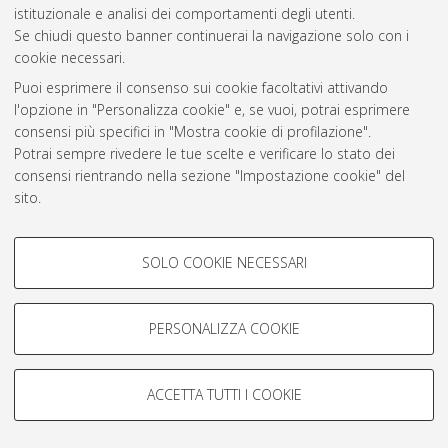
Atom
istituzionale e analisi dei comportamenti degli utenti.
Se chiudi questo banner continuerai la navigazione solo con i
Rss 1.0
cookie necessari.
Rss 2.0
Puoi esprimere il consenso sui cookie facoltativi attivando
l'opzione in "Personalizza cookie" e, se vuoi, potrai esprimere
consensi più specifici in "Mostra cookie di profilazione".
AMS Laurea
Potrai sempre rivedere le tue scelte e verificare lo stato dei
Servizio implementato e gestito da
AlmaDL
consensi rientrando nella sezione "Impostazione cookie" del
Impostazioni Cookie
sito.
Informativa sulla privacy
Per maggiori informazioni
consulta la nostra Cookie policy
.
Condizioni d’uso del sito
COOKIE DI PROFILAZIONE -
SOLO COOKIE NECESSARI
FACOLTATIVI
Si tratta di cookie utilizzati per analizzare le caratteristiche della
navigazione degli utenti, creare profili in base al loro comportamento
PERSONALIZZA COOKIE
sul sito, per analisi di marketing.
© ALMA MATER STUDIORUM - Università di Bologna, 2007-2026.
Mostra cookie di profilazione
ACCETTA TUTTI I COOKIE
Google/Youtube Video
COOKIE TECNICI - NECESSARI
Facebook