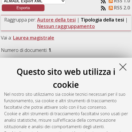
RSS 1.0
RSS 2.0
Raggruppa per:
Autore della tesi
|
Tipologia della tesi
|
Nessun raggruppamento
Vai a:
Laurea magistrale
Numero di documenti:
1
.
Laurea magistrale
Questo sito web utilizza i
cookie
Franchini, Daniele
(2022)
Artificial reproduction survey in
male European eels Anguilla anguilla (Linnaeus 1758) by
Nel nostro sito utilizziamo sia cookie tecnici necessari per il suo
paternity assignment.
[Laurea magistrale], Università di
funzionamento, sia cookie e altri strumenti di tracciamento
Bologna, Corso di Studio in
Biologia marina [LM-DM270] -
facoltativi che potrai attivare solo con il tuo consenso.
Ravenna
, Documento full-text non disponibile
Cookie e altri strumenti di tracciamento facoltativi sono usati per
analisi statistiche, misure sull'efficacia della comunicazione
Questa lista e' stata generata il
Sat Aug 8 10:00:29 2026
istituzionale e analisi dei comportamenti degli utenti.
CEST
.