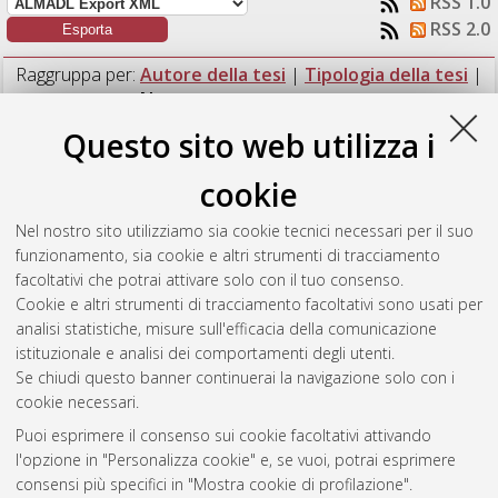
RSS 1.0
RSS 2.0
Raggruppa per:
Autore della tesi
|
Tipologia della tesi
|
Nessun raggruppamento
Questo sito web utilizza i
Numero di documenti:
1
.
cookie
Bergonzini, Caterina
(2019)
Molecular taxonomy and specific
diversity of Mediterranean museum collections of ancient
Nel nostro sito utilizziamo sia cookie tecnici necessari per il suo
sawfish's finds (Chondrichthyes, Pristidae).
[Laurea magistrale],
funzionamento, sia cookie e altri strumenti di tracciamento
Università di Bologna, Corso di Studio in
Biologia marina [LM-
facoltativi che potrai attivare solo con il tuo consenso.
DM270] - Ravenna
, Documento full-text non disponibile
Cookie e altri strumenti di tracciamento facoltativi sono usati per
analisi statistiche, misure sull'efficacia della comunicazione
Questa lista e' stata generata il
Thu Aug 6 12:24:13 2026
istituzionale e analisi dei comportamenti degli utenti.
CEST
.
Se chiudi questo banner continuerai la navigazione solo con i
cookie necessari.
Puoi esprimere il consenso sui cookie facoltativi attivando
Atom
l'opzione in "Personalizza cookie" e, se vuoi, potrai esprimere
Rss 1.0
consensi più specifici in "Mostra cookie di profilazione".