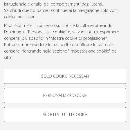
Atom
istituzionale e analisi dei comportamenti degli utenti.
Se chiudi questo banner continuerai la navigazione solo con i
Rss 1.0
cookie necessari.
Rss 2.0
Puoi esprimere il consenso sui cookie facoltativi attivando
l'opzione in "Personalizza cookie" e, se vuoi, potrai esprimere
consensi più specifici in "Mostra cookie di profilazione".
AMS Laurea
Potrai sempre rivedere le tue scelte e verificare lo stato dei
Servizio implementato e gestito da
AlmaDL
consensi rientrando nella sezione "Impostazione cookie" del
Impostazioni Cookie
sito.
Informativa sulla privacy
Per maggiori informazioni
consulta la nostra Cookie policy
.
Condizioni d’uso del sito
COOKIE DI PROFILAZIONE -
SOLO COOKIE NECESSARI
FACOLTATIVI
Si tratta di cookie utilizzati per analizzare le caratteristiche della
navigazione degli utenti, creare profili in base al loro comportamento
PERSONALIZZA COOKIE
sul sito, per analisi di marketing.
© ALMA MATER STUDIORUM - Università di Bologna, 2007-2026.
Mostra cookie di profilazione
ACCETTA TUTTI I COOKIE
Google/Youtube Video
COOKIE TECNICI - NECESSARI
Facebook