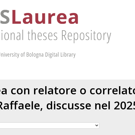
ea con relatore o correla
Raffaele
, discusse nel 202