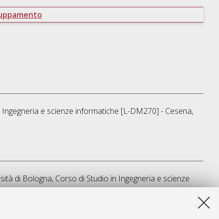
ruppamento
n
Ingegneria e scienze informatiche [L-DM270] - Cesena
,
sità di Bologna, Corso di Studio in
Ingegneria e scienze
sta lista e' stata generata il
Fri Aug 7 19:10:48 2026 CEST
.