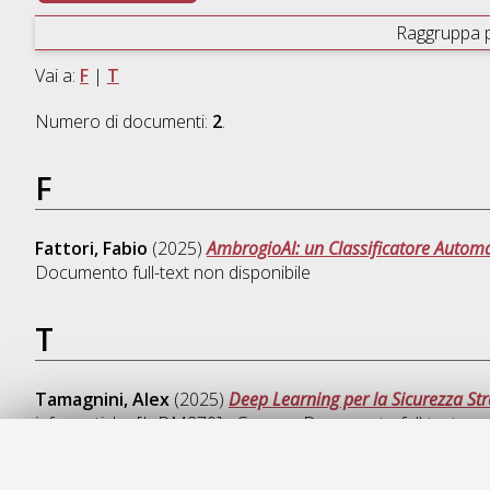
Raggruppa 
Vai a:
F
|
T
Numero di documenti:
2
.
F
Fattori, Fabio
(2025)
AmbrogioAI: un Classificatore Automat
Documento full-text non disponibile
T
Tamagnini, Alex
(2025)
Deep Learning per la Sicurezza Str
informatiche [L-DM270] - Cesena
, Documento full-text non