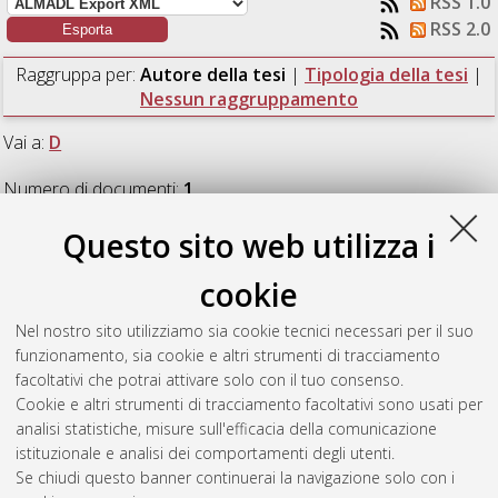
RSS 1.0
RSS 2.0
Raggruppa per:
Autore della tesi
|
Tipologia della tesi
|
Nessun raggruppamento
Vai a:
D
Numero di documenti:
1
.
Questo sito web utilizza i
D
cookie
Di Pietro, Alessandro
(2023)
Analisi di soluzioni per la
Nel nostro sito utilizziamo sia cookie tecnici necessari per il suo
gestione efficiente e circolare della risorsa idrica in ambito
funzionamento, sia cookie e altri strumenti di tracciamento
urbano. Il caso della città di Bologna.
[Laurea magistrale],
facoltativi che potrai attivare solo con il tuo consenso.
Università di Bologna, Corso di Studio in
Ingegneria per
Cookie e altri strumenti di tracciamento facoltativi sono usati per
l'ambiente e il territorio [LM-DM270]
analisi statistiche, misure sull'efficacia della comunicazione
istituzionale e analisi dei comportamenti degli utenti.
Questa lista e' stata generata il
Fri Aug 7 21:03:21 2026 CEST
.
Se chiudi questo banner continuerai la navigazione solo con i