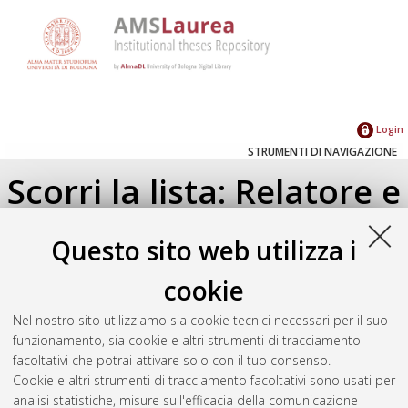
Login
STRUMENTI DI NAVIGAZIONE
Scorri la lista: Relatore e
Correlatore
Questo sito web utilizza i
Su di un livello
cookie
Seleziona un valore dall'elenco sottostante.
Nel nostro sito utilizziamo sia cookie tecnici necessari per il suo
2019
(1)
funzionamento, sia cookie e altri strumenti di tracciamento
facoltativi che potrai attivare solo con il tuo consenso.
Cookie e altri strumenti di tracciamento facoltativi sono usati per
Atom
analisi statistiche, misure sull'efficacia della comunicazione