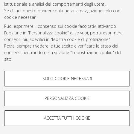
istituzionale e analisi dei comportamenti degli utenti.
Rss 1.0
Se chiudi questo banner continuerai la navigazione solo con i
Rss 2.0
cookie necessari.
Puoi esprimere il consenso sui cookie facoltativi attivando
l'opzione in "Personalizza cookie" e, se vuoi, potrai esprimere
AMS Laurea
consensi più specifici in "Mostra cookie di profilazione".
Servizio implementato e gestito da
AlmaDL
Potrai sempre rivedere le tue scelte e verificare lo stato dei
Impostazioni Cookie
consensi rientrando nella sezione "Impostazione cookie" del
Informativa sulla privacy
sito.
Condizioni d’uso del sito
Per maggiori informazioni
consulta la nostra Cookie policy
.
COOKIE DI PROFILAZIONE -
SOLO COOKIE NECESSARI
FACOLTATIVI
Si tratta di cookie utilizzati per analizzare le caratteristiche della
navigazione degli utenti, creare profili in base al loro comportamento
PERSONALIZZA COOKIE
© ALMA MATER STUDIORUM - Università di Bologna, 2007-2026.
sul sito, per analisi di marketing.
Mostra cookie di profilazione
ACCETTA TUTTI I COOKIE
Google/Youtube Video
COOKIE TECNICI - NECESSARI
Facebook