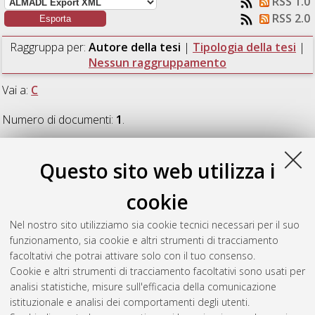
RSS 1.0
RSS 2.0
Raggruppa per:
Autore della tesi
|
Tipologia della tesi
|
Nessun raggruppamento
Vai a:
C
Numero di documenti:
1
.
C
Questo sito web utilizza i
cookie
Cavallone, Francesco
(2023)
Valutazione del rischio NaTech
in uno stabilimento che tratta sostanze esplosive.
[Laurea
Nel nostro sito utilizziamo sia cookie tecnici necessari per il suo
magistrale], Università di Bologna, Corso di Studio in
funzionamento, sia cookie e altri strumenti di tracciamento
Ingegneria chimica e di processo [LM-DM270]
, Documento
facoltativi che potrai attivare solo con il tuo consenso.
full-text non disponibile
Cookie e altri strumenti di tracciamento facoltativi sono usati per
analisi statistiche, misure sull'efficacia della comunicazione
Questa lista e' stata generata il
Thu Aug 6 22:58:58 2026
istituzionale e analisi dei comportamenti degli utenti.
CEST
.