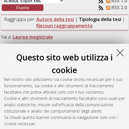
RSS 1.0
RSS 2.0
Raggruppa per:
Autore della tesi
|
Tipologia della tesi
|
Nessun raggruppamento
Vai a:
Laurea magistrale
Numero di documenti:
1
.
Questo sito web utilizza i
Laurea magistrale
cookie
Nel nostro sito utilizziamo sia cookie tecnici necessari per il suo
Righi Bento Pereira, Rafael
(2019)
Dynamic Analysis and
funzionamento, sia cookie e altri strumenti di tracciamento
Fatigue Assessment of a Jacket-type Offshore Platform.
[Laurea
facoltativi che potrai attivare solo con il tuo consenso.
magistrale], Università di Bologna, Corso di Studio in
Civil
Cookie e altri strumenti di tracciamento facoltativi sono usati per
engineering [LM-DM270]
, Documento full-text non disponibile
analisi statistiche, misure sull'efficacia della comunicazione
istituzionale e analisi dei comportamenti degli utenti.
Questa lista e' stata generata il
Fri Aug 7 01:55:51 2026 CEST
.
Se chiudi questo banner continuerai la navigazione solo con i
cookie necessari.