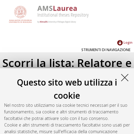
Login
STRUMENTI DI NAVIGAZIONE
Scorri la lista: Relatore e
Correlatore
Questo sito web utilizza i
Su di un livello
cookie
Seleziona un valore dall'elenco sottostante.
Nel nostro sito utilizziamo sia cookie tecnici necessari per il suo
2020
(1)
funzionamento, sia cookie e altri strumenti di tracciamento
facoltativi che potrai attivare solo con il tuo consenso.
Cookie e altri strumenti di tracciamento facoltativi sono usati per
Atom
analisi statistiche, misure sull'efficacia della comunicazione