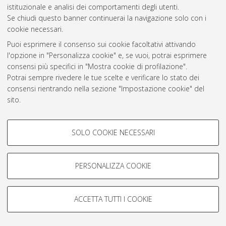
istituzionale e analisi dei comportamenti degli utenti.
Rss 1.0
Se chiudi questo banner continuerai la navigazione solo con i
Rss 2.0
cookie necessari.
Puoi esprimere il consenso sui cookie facoltativi attivando
l'opzione in "Personalizza cookie" e, se vuoi, potrai esprimere
AMS Laurea
consensi più specifici in "Mostra cookie di profilazione".
Servizio implementato e gestito da
AlmaDL
Potrai sempre rivedere le tue scelte e verificare lo stato dei
Impostazioni Cookie
consensi rientrando nella sezione "Impostazione cookie" del
Informativa sulla privacy
sito.
Condizioni d’uso del sito
Per maggiori informazioni
consulta la nostra Cookie policy
.
COOKIE DI PROFILAZIONE -
SOLO COOKIE NECESSARI
FACOLTATIVI
Si tratta di cookie utilizzati per analizzare le caratteristiche della
navigazione degli utenti, creare profili in base al loro comportamento
PERSONALIZZA COOKIE
© ALMA MATER STUDIORUM - Università di Bologna, 2007-2026.
sul sito, per analisi di marketing.
Mostra cookie di profilazione
ACCETTA TUTTI I COOKIE
Google/Youtube Video
COOKIE TECNICI - NECESSARI
Facebook