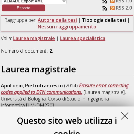
RSS 1.0
RSS 2.0
Raggruppa per:
Autore della tesi
|
Tipologia della tesi
|
Nessun raggruppamento
Vai a:
Laurea magistrale
|
Laurea specialistica
Numero di documenti:
2
.
Laurea magistrale
Apollonio, Pietrofrancesco
(2014)
Erasure error correcting
codes applied to DTN communications.
[Laurea magistrale],
Università di Bologna, Corso di Studio in
Ingegneria
informatica [LM-DM270]
Questo sito web utilizza i
Laurea specialistica
cookie