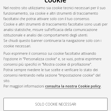
Ruggieri, Marco
(2014)
Cgr overbooking management.
Nel nostro sito utilizziamo sia cookie tecnici necessari per il suo
[Laurea specialistica], Università di Bologna, Corso di Studio in
funzionamento, sia cookie e altri strumenti di tracciamento
Ingegneria delle telecomunicazioni [LS-DM509]
, Documento
facoltativi che potrai attivare solo con il tuo consenso.
ad accesso riservato.
Cookie e altri strumenti di tracciamento facoltativi sono usati per
analisi statistiche, misure sull'efficacia della comunicazione
Questa lista e' stata generata il
Sat Aug 8 08:53:03 2026
istituzionale e analisi dei comportamenti degli utenti.
CEST
.
Se chiudi questo banner continuerai la navigazione solo con i
cookie necessari.
Puoi esprimere il consenso sui cookie facoltativi attivando
Atom
l'opzione in "Personalizza cookie" e, se vuoi, potrai esprimere
Rss 1.0
consensi più specifici in "Mostra cookie di profilazione".
Potrai sempre rivedere le tue scelte e verificare lo stato dei
Rss 2.0
consensi rientrando nella sezione "Impostazione cookie" del
sito.
Per maggiori informazioni
consulta la nostra Cookie policy
.
AMS Laurea
Servizio implementato e gestito da
AlmaDL
Impostazioni Cookie
COOKIE DI PROFILAZIONE -
SOLO COOKIE NECESSARI
Informativa sulla privacy
FACOLTATIVI
Condizioni d’uso del sito