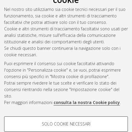
Saraci, Megi
(2026)
Feasibility study of a seismic isolation
Nel nostro sito utilizziamo sia cookie tecnici necessari per il suo
system for a composite steel-concrete bridge in Bologna.
funzionamento, sia cookie e altri strumenti di tracciamento
[Laurea magistrale], Università di Bologna, Corso di Studio in
facoltativi che potrai attivare solo con il tuo consenso.
Civil engineering [LM-DM270]
, Documento full-text non
Cookie e altri strumenti di tracciamento facoltativi sono usati per
disponibile
analisi statistiche, misure sull'efficacia della comunicazione
istituzionale e analisi dei comportamenti degli utenti.
Questa lista e' stata generata il
Fri Aug 7 01:43:47 2026 CEST
.
Se chiudi questo banner continuerai la navigazione solo con i
cookie necessari.
Puoi esprimere il consenso sui cookie facoltativi attivando
Atom
l'opzione in "Personalizza cookie" e, se vuoi, potrai esprimere
Rss 1.0
consensi più specifici in "Mostra cookie di profilazione".
Potrai sempre rivedere le tue scelte e verificare lo stato dei
Rss 2.0
consensi rientrando nella sezione "Impostazione cookie" del
sito.
Per maggiori informazioni
consulta la nostra Cookie policy
.
AMS Laurea
Servizio implementato e gestito da
AlmaDL
Impostazioni Cookie
COOKIE DI PROFILAZIONE -
SOLO COOKIE NECESSARI
Informativa sulla privacy
FACOLTATIVI
Condizioni d’uso del sito