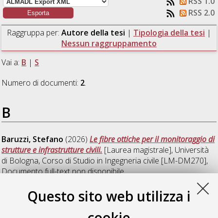
RSS 1.0
RSS 2.0
Raggruppa per:
Autore della tesi
|
Tipologia della tesi
|
Nessun raggruppamento
Vai a:
B
|
S
Numero di documenti:
2
.
B
Baruzzi, Stefano
(2026)
Le fibre ottiche per il monitoraggio di
strutture e infrastrutture civili.
[Laurea magistrale], Università
di Bologna, Corso di Studio in
Ingegneria civile [LM-DM270]
,
Documento full-text non disponibile
Questo sito web utilizza i
S
cookie