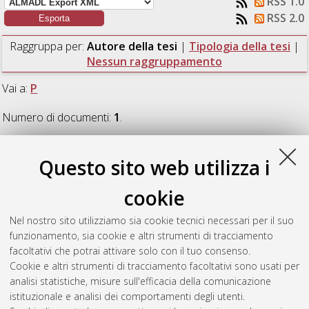
RSS 1.0
RSS 2.0
Raggruppa per:
Autore della tesi
|
Tipologia della tesi
|
Nessun raggruppamento
Vai a:
P
Numero di documenti:
1
.
P
Questo sito web utilizza i
cookie
Perlini, Enrico Maria
(2023)
Historical distribution and
mitogenomic phylogeography of the Mediterranean monk seal
Nel nostro sito utilizziamo sia cookie tecnici necessari per il suo
in the Central Mediterranean region.
[Laurea magistrale],
funzionamento, sia cookie e altri strumenti di tracciamento
Università di Bologna, Corso di Studio in
Biologia marina [LM-
facoltativi che potrai attivare solo con il tuo consenso.
DM270] - Ravenna
, Documento full-text non disponibile
Cookie e altri strumenti di tracciamento facoltativi sono usati per
analisi statistiche, misure sull'efficacia della comunicazione
Questa lista e' stata generata il
Sat Aug 8 10:49:22 2026
istituzionale e analisi dei comportamenti degli utenti.
CEST
.