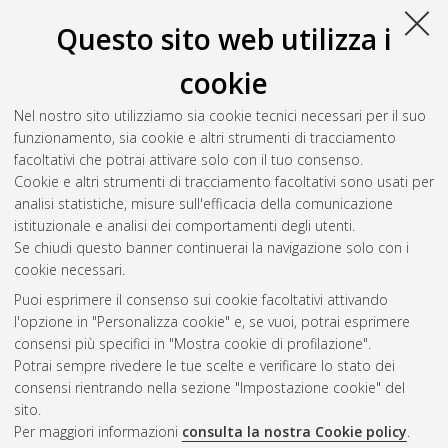
Traduzione specializzata [LM-DM270] - Forli'
, Documento ad
Questo sito web utilizza i
accesso riservato.
cookie
Santini, Federico
(2018)
Voice-over e documentario: proposta
di adattamento in italiano del film Encounters at the end of the
Nel nostro sito utilizziamo sia cookie tecnici necessari per il suo
world.
[Laurea magistrale], Università di Bologna, Corso di
funzionamento, sia cookie e altri strumenti di tracciamento
Studio in
Interpretazione [LM-DM270] - Forli'
, Documento ad
facoltativi che potrai attivare solo con il tuo consenso.
accesso riservato.
Cookie e altri strumenti di tracciamento facoltativi sono usati per
analisi statistiche, misure sull'efficacia della comunicazione
Questa lista e' stata generata il
Sat Aug 8 07:14:55 2026
istituzionale e analisi dei comportamenti degli utenti.
CEST
.
Se chiudi questo banner continuerai la navigazione solo con i
cookie necessari.
Puoi esprimere il consenso sui cookie facoltativi attivando
Atom
l'opzione in "Personalizza cookie" e, se vuoi, potrai esprimere
Rss 1.0
consensi più specifici in "Mostra cookie di profilazione".
Potrai sempre rivedere le tue scelte e verificare lo stato dei
Rss 2.0
consensi rientrando nella sezione "Impostazione cookie" del
sito.
Per maggiori informazioni
consulta la nostra Cookie policy
.
AMS Laurea