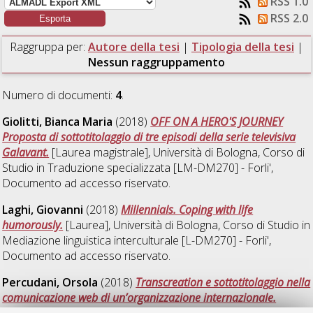
RSS 1.0
RSS 2.0
Raggruppa per:
Autore della tesi
|
Tipologia della tesi
|
Nessun raggruppamento
Numero di documenti:
4
.
Giolitti, Bianca Maria
(2018)
OFF ON A HERO'S JOURNEY
Proposta di sottotitolaggio di tre episodi della serie televisiva
Galavant.
[Laurea magistrale], Università di Bologna, Corso di
Studio in
Traduzione specializzata [LM-DM270] - Forli'
,
Documento ad accesso riservato.
Laghi, Giovanni
(2018)
Millennials. Coping with life
humorously.
[Laurea], Università di Bologna, Corso di Studio in
Mediazione linguistica interculturale [L-DM270] - Forli'
,
Documento ad accesso riservato.
Percudani, Orsola
(2018)
Transcreation e sottotitolaggio nella
comunicazione web di un’organizzazione internazionale.
[Laurea magistrale], Università di Bologna, Corso di Studio in