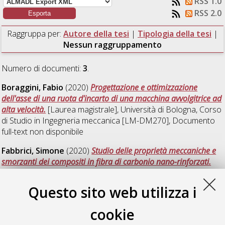
RSS 1.0
RSS 2.0
Raggruppa per:
Autore della tesi
|
Tipologia della tesi
|
Nessun raggruppamento
Numero di documenti:
3
.
Boraggini, Fabio
(2020)
Progettazione e ottimizzazione
dell'asse di una ruota d'incarto di una macchina avvolgitrice ad
alta velocità.
[Laurea magistrale], Università di Bologna, Corso
di Studio in
Ingegneria meccanica [LM-DM270]
, Documento
full-text non disponibile
Fabbrici, Simone
(2020)
Studio delle proprietà meccaniche e
smorzanti dei compositi in fibra di carbonio nano-rinforzati.
[Laurea magistrale], Università di Bologna, Corso di Studio in
Ingegneria meccanica [LM-DM270]
, Documento full-text non
Questo sito web utilizza i
disponibile
cookie
Franchini, Federico
(2020)
Studio e realizzazione di provini
piezoelettrici flessibili per applicazioni di sensoristica.
[Laurea