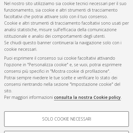
Nel nostro sito utilizziamo sia cookie tecnici necessari per il suo
magistrale], Università di Bologna, Corso di Studio in
funzionamento, sia cookie e altri strumenti di tracciamento
Ingegneria energetica [LM-DM270]
, Documento full-text non
facoltativi che potrai attivare solo con il tuo consenso.
disponibile
Cookie e altri strumenti di tracciamento facoltativi sono usati per
analisi statistiche, misure sull'efficacia della comunicazione
Questa lista e' stata generata il
Sun Aug 9 13:59:46 2026
istituzionale e analisi dei comportamenti degli utenti.
CEST
.
Se chiudi questo banner continuerai la navigazione solo con i
cookie necessari.
Puoi esprimere il consenso sui cookie facoltativi attivando
Atom
l'opzione in "Personalizza cookie" e, se vuoi, potrai esprimere
Rss 1.0
consensi più specifici in "Mostra cookie di profilazione".
Potrai sempre rivedere le tue scelte e verificare lo stato dei
Rss 2.0
consensi rientrando nella sezione "Impostazione cookie" del
sito.
Per maggiori informazioni
consulta la nostra Cookie policy
.
AMS Laurea
Servizio implementato e gestito da
AlmaDL
Impostazioni Cookie
COOKIE DI PROFILAZIONE -
SOLO COOKIE NECESSARI
Informativa sulla privacy
FACOLTATIVI
Condizioni d’uso del sito
Si tratta di cookie utilizzati per analizzare le caratteristiche della