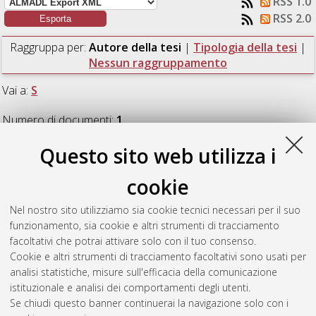
RSS 1.0
RSS 2.0
Raggruppa per:
Autore della tesi
|
Tipologia della tesi
|
Nessun raggruppamento
Vai a:
S
Numero di documenti:
1
.
Questo sito web utilizza i
S
cookie
Saladino, Dario
(2021)
Advances in the modeling of fire
Nel nostro sito utilizziamo sia cookie tecnici necessari per il suo
development in passive houses.
[Laurea magistrale], Università
funzionamento, sia cookie e altri strumenti di tracciamento
di Bologna, Corso di Studio in
Ingegneria chimica e di
facoltativi che potrai attivare solo con il tuo consenso.
processo [LM-DM270]
, Documento full-text non disponibile
Cookie e altri strumenti di tracciamento facoltativi sono usati per
analisi statistiche, misure sull'efficacia della comunicazione
Questa lista e' stata generata il
Thu Aug 6 17:27:01 2026
istituzionale e analisi dei comportamenti degli utenti.
CEST
.
Se chiudi questo banner continuerai la navigazione solo con i