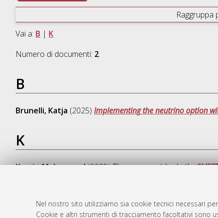
Raggruppa 
Vai a:
B
|
K
Numero di documenti:
2
.
B
Brunelli, Katja
(2025)
Implementing the neutrino option wi
K
Kassir, Mohammad
(2025)
Flavor symmetries in the SMEF
Nel nostro sito utilizziamo sia cookie tecnici necessari per
Cookie e altri strumenti di tracciamento facoltativi sono us