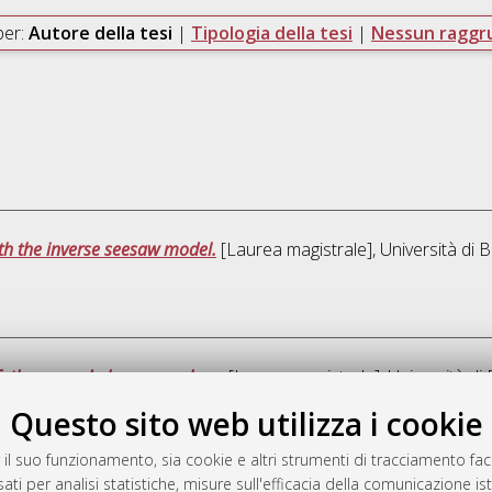
per:
Autore della tesi
|
Tipologia della tesi
|
Nessun ragg
th the inverse seesaw model.
[Laurea magistrale], Università di 
T: theory and phenomenology.
[Laurea magistrale], Università di
Questo sito web utilizza i cookie
Quest
 il suo funzionamento, sia cookie e altri strumenti di tracciamento faco
ati per analisi statistiche, misure sull'efficacia della comunicazione is