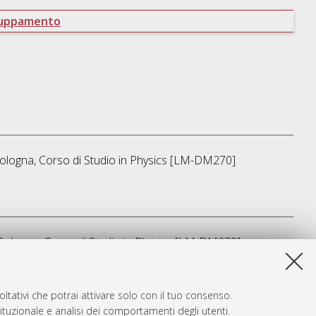
ruppamento
Bologna, Corso di Studio in
Physics [LM-DM270]
 Bologna, Corso di Studio in
Physics [LM-DM270]
a lista e' stata generata il
Thu Aug 6 02:39:34 2026 CEST
.
ltativi che potrai attivare solo con il tuo consenso.
tituzionale e analisi dei comportamenti degli utenti.