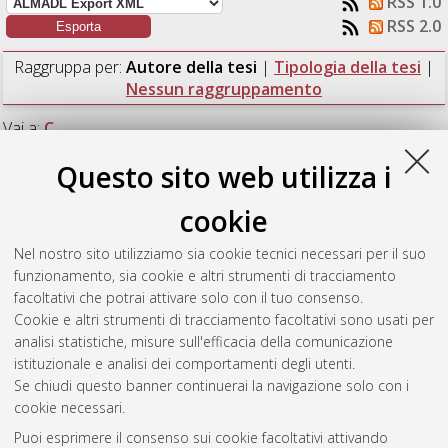
RSS 1.0
RSS 2.0
Raggruppa per:
Autore della tesi
|
Tipologia della tesi
|
Nessun raggruppamento
Vai a:
C
Questo sito web utilizza i
Numero di documenti:
1
.
cookie
C
Nel nostro sito utilizziamo sia cookie tecnici necessari per il suo
funzionamento, sia cookie e altri strumenti di tracciamento
Cattarina, Giovanni
(2014)
Funzioni di Schur, jeu de Tacquin
facoltativi che potrai attivare solo con il tuo consenso.
e regola di Littlewood-Richardson.
[Laurea], Università di
Cookie e altri strumenti di tracciamento facoltativi sono usati per
Bologna, Corso di Studio in
Matematica [L-DM270]
analisi statistiche, misure sull'efficacia della comunicazione
istituzionale e analisi dei comportamenti degli utenti.
Questa lista e' stata generata il
Fri Aug 7 06:53:25 2026 CEST
.
Se chiudi questo banner continuerai la navigazione solo con i
cookie necessari.
Puoi esprimere il consenso sui cookie facoltativi attivando
Atom