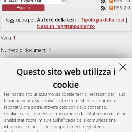
RSS 1.0
RSS 2.0
Raggruppa per:
Autore della tesi
|
Tipologia della tesi
|
Nessun raggruppamento
Vai a:
T
Numero di documenti:
1
.
T
Questo sito web utilizza i
cookie
Torricelli, Noemi
(2017)
Metodologie per l’analisi dei dati
sperimentali e delle prestazioni di un sistema per il recupero di
Nel nostro sito utilizziamo sia cookie tecnici necessari per il suo
calore con espansore volumetrico.
[Laurea magistrale],
funzionamento, sia cookie e altri strumenti di tracciamento
Università di Bologna, Corso di Studio in
Ingegneria energetica
facoltativi che potrai attivare solo con il tuo consenso.
[LM-DM270]
, Documento full-text non disponibile
Cookie e altri strumenti di tracciamento facoltativi sono usati per
analisi statistiche, misure sull'efficacia della comunicazione
Questa lista e' stata generata il
Sat Aug 8 07:09:32 2026
istituzionale e analisi dei comportamenti degli utenti.
CEST
.