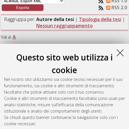
RSS 1.0
RSS 2.0
Raggruppa per:
Autore della tesi
|
Tipologia della tesi
|
Nessun raggruppamento
Vai a:
A
Numero di documenti:
1
.
Questo sito web utilizza i
A
cookie
Nel nostro sito utilizziamo sia cookie tecnici necessari per il suo
Ardeni, Eugenio
(2016)
Analisi di criteri di gestione di reti
funzionamento, sia cookie e altri strumenti di tracciamento
complesse di distribuzione dell'energia.
[Laurea magistrale],
facoltativi che potrai attivare solo con il tuo consenso.
Università di Bologna, Corso di Studio in
Ingegneria energetica
Cookie e altri strumenti di tracciamento facoltativi sono usati per
[LM-DM270]
analisi statistiche, misure sull'efficacia della comunicazione
istituzionale e analisi dei comportamenti degli utenti.
Questa lista e' stata generata il
Fri Aug 7 18:30:38 2026 CEST
.
Se chiudi questo banner continuerai la navigazione solo con i
cookie necessari.