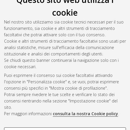
cookie
Casagrande, Laura
(2024)
Modeling-aided Enhancement of
Hydraulic and Energy Efficiency in Castel San Pietro Terme's
Nel nostro sito utilizziamo sia cookie tecnici necessari per il suo
Water Network.
[Laurea magistrale], Università di Bologna,
funzionamento, sia cookie e altri strumenti di tracciamento
Corso di Studio in
Ingegneria per l'ambiente e il territorio [LM-
facoltativi che potrai attivare solo con il tuo consenso.
DM270]
, Documento ad accesso riservato.
Cookie e altri strumenti di tracciamento facoltativi sono usati per
analisi statistiche, misure sull'efficacia della comunicazione
Questa lista e' stata generata il
Sat Aug 8 17:58:01 2026
istituzionale e analisi dei comportamenti degli utenti.
CEST
.
Se chiudi questo banner continuerai la navigazione solo con i
cookie necessari.
Puoi esprimere il consenso sui cookie facoltativi attivando
Atom
l'opzione in "Personalizza cookie" e, se vuoi, potrai esprimere
Rss 1.0
consensi più specifici in "Mostra cookie di profilazione".
Potrai sempre rivedere le tue scelte e verificare lo stato dei
Rss 2.0
consensi rientrando nella sezione "Impostazione cookie" del
sito.
Per maggiori informazioni
consulta la nostra Cookie policy
.
AMS Laurea
Servizio implementato e gestito da
AlmaDL
Impostazioni Cookie
COOKIE DI PROFILAZIONE -