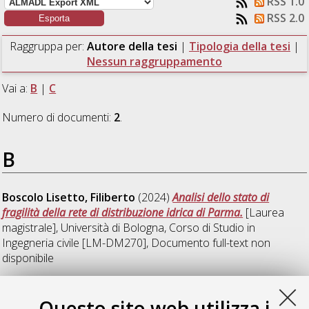
RSS 1.0
RSS 2.0
Raggruppa per:
Autore della tesi
|
Tipologia della tesi
|
Nessun raggruppamento
Vai a:
B
|
C
Numero di documenti:
2
.
B
Boscolo Lisetto, Filiberto
(2024)
Analisi dello stato di
fragilità della rete di distribuzione idrica di Parma.
[Laurea
magistrale], Università di Bologna, Corso di Studio in
Ingegneria civile [LM-DM270]
, Documento full-text non
disponibile
C
Questo sito web utilizza i