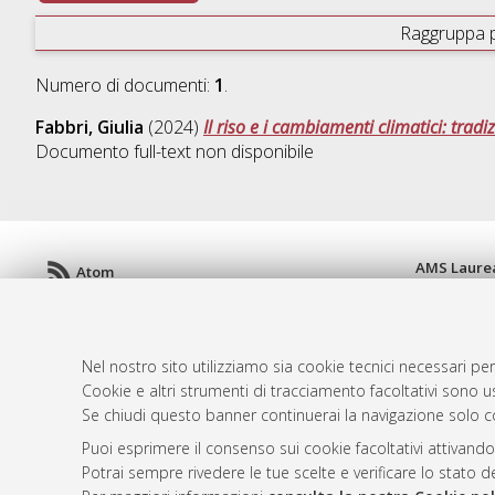
Raggruppa 
Numero di documenti:
1
.
Fabbri, Giulia
(2024)
Il riso e i cambiamenti climatici: tradi
Documento full-text non disponibile
AMS Laure
Atom
Servizio i
Rss 1.0
Impostazio
Rss 2.0
Informativa
Nel nostro sito utilizziamo sia cookie tecnici necessari per
Condizioni 
Cookie e altri strumenti di tracciamento facoltativi sono us
Se chiudi questo banner continuerai la navigazione solo c
Puoi esprimere il consenso sui cookie facoltativi attivando
© ALMA MATER STUDIORUM - Università d
Potrai sempre rivedere le tue scelte e verificare lo stato 