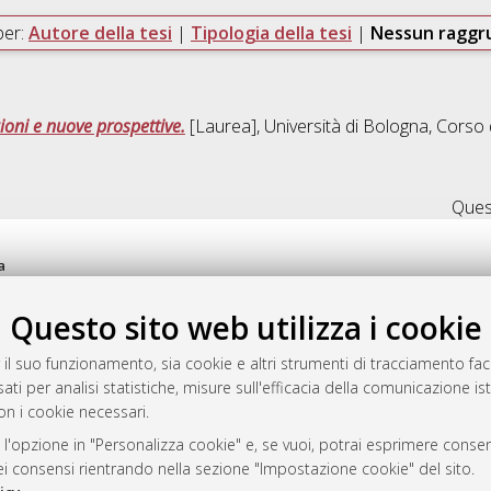
per:
Autore della tesi
|
Tipologia della tesi
|
Nessun ragg
zioni e nuove prospettive.
[Laurea], Università di Bologna, Corso 
Quest
a
mplementato e gestito da
AlmaDL
Questo sito web utilizza i cookie
ni Cookie
 sulla privacy
 il suo funzionamento, sia cookie e altri strumenti di tracciamento faco
d’uso del sito
ati per analisi statistiche, misure sull'efficacia della comunicazione is
on i cookie necessari.
 l'opzione in "Personalizza cookie" e, se vuoi, potrai esprimere consens
i Bologna, 2007-2026.
dei consensi rientrando nella sezione "Impostazione cookie" del sito.