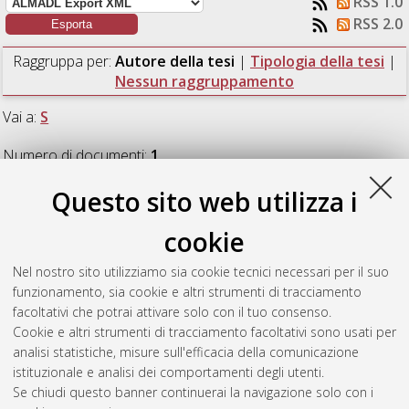
RSS 1.0
RSS 2.0
Raggruppa per:
Autore della tesi
|
Tipologia della tesi
|
Nessun raggruppamento
Vai a:
S
Numero di documenti:
1
.
Questo sito web utilizza i
S
cookie
Shalbaf Shirvani, Shayan
(2024)
Analisi del consolidamento
Nel nostro sito utilizziamo sia cookie tecnici necessari per il suo
di una strada regionale interagente con una scarpata in
funzionamento, sia cookie e altri strumenti di tracciamento
condizioni di stabilità limite.
[Laurea magistrale], Università di
facoltativi che potrai attivare solo con il tuo consenso.
Bologna, Corso di Studio in
Ingegneria per l'ambiente e il
Cookie e altri strumenti di tracciamento facoltativi sono usati per
territorio [LM-DM270]
, Documento full-text non disponibile
analisi statistiche, misure sull'efficacia della comunicazione
istituzionale e analisi dei comportamenti degli utenti.
Questa lista e' stata generata il
Fri Aug 7 01:28:12 2026 CEST
.
Se chiudi questo banner continuerai la navigazione solo con i