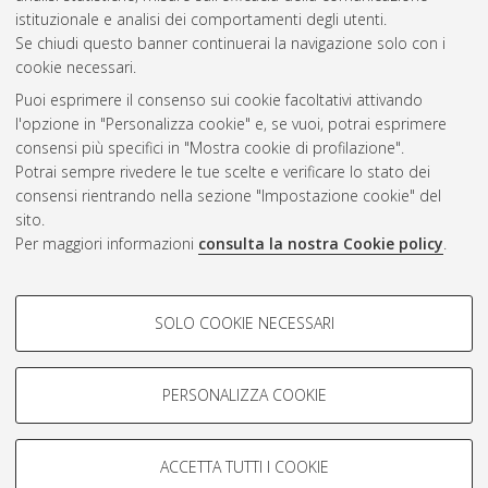
Questa lista e' stata generata il
Mon Aug 10 13:49:45 2026
istituzionale e analisi dei comportamenti degli utenti.
CEST
.
Se chiudi questo banner continuerai la navigazione solo con i
cookie necessari.
Puoi esprimere il consenso sui cookie facoltativi attivando
Atom
l'opzione in "Personalizza cookie" e, se vuoi, potrai esprimere
Rss 1.0
consensi più specifici in "Mostra cookie di profilazione".
Potrai sempre rivedere le tue scelte e verificare lo stato dei
Rss 2.0
consensi rientrando nella sezione "Impostazione cookie" del
sito.
Per maggiori informazioni
consulta la nostra Cookie policy
.
AMS Laurea
Servizio implementato e gestito da
AlmaDL
Impostazioni Cookie
COOKIE DI PROFILAZIONE -
SOLO COOKIE NECESSARI
Informativa sulla privacy
FACOLTATIVI
Condizioni d’uso del sito
Si tratta di cookie utilizzati per analizzare le caratteristiche della
navigazione degli utenti, creare profili in base al loro comportamento
PERSONALIZZA COOKIE
sul sito, per analisi di marketing.
Mostra cookie di profilazione
ACCETTA TUTTI I COOKIE
Google/Youtube Video
© ALMA MATER STUDIORUM - Università di Bologna, 2007-2026.