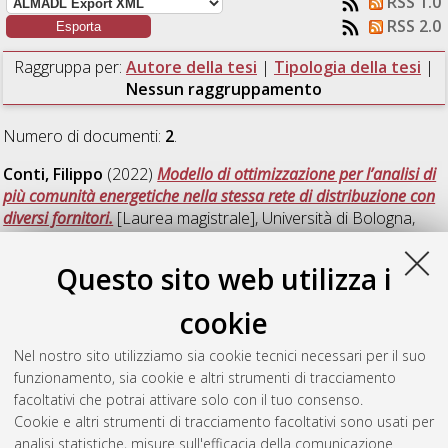
RSS 1.0
RSS 2.0
Raggruppa per:
Autore della tesi
|
Tipologia della tesi
|
Nessun raggruppamento
Numero di documenti:
2
.
Conti, Filippo
(2022)
Modello di ottimizzazione per l’analisi di
più comunità energetiche nella stessa rete di distribuzione con
diversi fornitori.
[Laurea magistrale], Università di Bologna,
Corso di Studio in
Ingegneria dell’energia elettrica [LM-
DM270]
, Documento full-text non disponibile
Questo sito web utilizza i
Temu, Andrew Eliangiringa
(2022)
Optimal energy
cookie
management of smart households with electric vehicles, energy
storage and distributed generation.
[Laurea magistrale],
Nel nostro sito utilizziamo sia cookie tecnici necessari per il suo
Università di Bologna, Corso di Studio in
Ingegneria
funzionamento, sia cookie e altri strumenti di tracciamento
dell’energia elettrica [LM-DM270]
, Documento ad accesso
facoltativi che potrai attivare solo con il tuo consenso.
riservato.
Cookie e altri strumenti di tracciamento facoltativi sono usati per
analisi statistiche, misure sull'efficacia della comunicazione