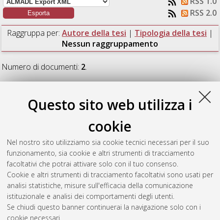
RSS 1.0
RSS 2.0
Raggruppa per:
Autore della tesi
|
Tipologia della tesi
|
Nessun raggruppamento
Numero di documenti:
2
.
Akmetdinov, Ruslan
(2026)
A Search for Dark Matter Radio
Signatures in the Coma and Abell 2199 Galaxy Clusters.
Questo sito web utilizza i
[Laurea magistrale], Università di Bologna, Corso di Studio in
Astrophysics and cosmology [LM-DM270]
cookie
Barba, Alessandra
(2026)
High frequency JVLA observations
Nel nostro sito utilizziamo sia cookie tecnici necessari per il suo
of the radio mini-halo in the galaxy cluster RBS 797.
[Laurea
funzionamento, sia cookie e altri strumenti di tracciamento
magistrale], Università di Bologna, Corso di Studio in
facoltativi che potrai attivare solo con il tuo consenso.
Astrophysics and cosmology [LM-DM270]
Cookie e altri strumenti di tracciamento facoltativi sono usati per
analisi statistiche, misure sull'efficacia della comunicazione
Questa lista e' stata generata il
Sun Aug 9 14:48:24 2026
istituzionale e analisi dei comportamenti degli utenti.
CEST
.
Se chiudi questo banner continuerai la navigazione solo con i
cookie necessari.