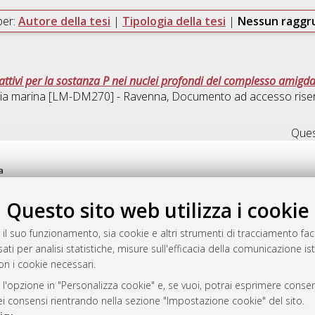
per:
Autore della tesi
|
Tipologia della tesi
|
Nessun ragg
tivi per la sostanza P nei nuclei profondi del complesso amigdal
gia marina [LM-DM270] - Ravenna
, Documento ad accesso riser
Quest
a
mplementato e gestito da
AlmaDL
Questo sito web utilizza i cookie
ni Cookie
 sulla privacy
 il suo funzionamento, sia cookie e altri strumenti di tracciamento faco
d’uso del sito
ati per analisi statistiche, misure sull'efficacia della comunicazione is
on i cookie necessari.
 l'opzione in "Personalizza cookie" e, se vuoi, potrai esprimere consens
i Bologna, 2007-2026.
dei consensi rientrando nella sezione "Impostazione cookie" del sito.