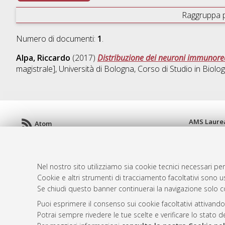
Raggruppa 
Numero di documenti:
1
.
Alpa, Riccardo
(2017)
Distribuzione dei neuroni immunoreat
magistrale], Università di Bologna, Corso di Studio in
Biolo
AMS Laure
Atom
Servizio i
Rss 1.0
Impostazio
Rss 2.0
Informativa
Nel nostro sito utilizziamo sia cookie tecnici necessari per
Condizioni 
Cookie e altri strumenti di tracciamento facoltativi sono us
Se chiudi questo banner continuerai la navigazione solo c
Puoi esprimere il consenso sui cookie facoltativi attivando
© ALMA MATER STUDIORUM - Università d
Potrai sempre rivedere le tue scelte e verificare lo stato 