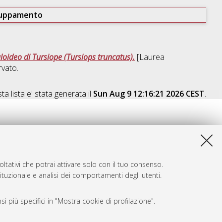
ruppamento
oideo di Tursiope (Tursiops truncatus).
[Laurea
vato.
a lista e' stata generata il
Sun Aug 9 12:16:21 2026 CEST
.
ltativi che potrai attivare solo con il tuo consenso.
tituzionale e analisi dei comportamenti degli utenti.
i più specifici in "Mostra cookie di profilazione".