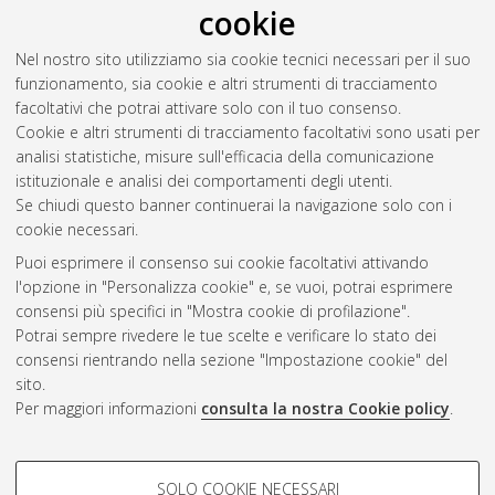
cookie
Sudano, Tommaso
(2016)
Materiali polimerici compositi
contenenti grafene per la riduzione della carica di spazio e
Nel nostro sito utilizziamo sia cookie tecnici necessari per il suo
l'incremento della conducibilità elettrica.
[Laurea magistrale],
funzionamento, sia cookie e altri strumenti di tracciamento
Università di Bologna, Corso di Studio in
Ingegneria energetica
facoltativi che potrai attivare solo con il tuo consenso.
[LM-DM270]
Cookie e altri strumenti di tracciamento facoltativi sono usati per
analisi statistiche, misure sull'efficacia della comunicazione
Questa lista e' stata generata il
Sun Aug 9 13:47:22 2026
istituzionale e analisi dei comportamenti degli utenti.
CEST
.
Se chiudi questo banner continuerai la navigazione solo con i
cookie necessari.
Puoi esprimere il consenso sui cookie facoltativi attivando
Atom
l'opzione in "Personalizza cookie" e, se vuoi, potrai esprimere
Rss 1.0
consensi più specifici in "Mostra cookie di profilazione".
Potrai sempre rivedere le tue scelte e verificare lo stato dei
Rss 2.0
consensi rientrando nella sezione "Impostazione cookie" del
sito.
Per maggiori informazioni
consulta la nostra Cookie policy
.
AMS Laurea
Servizio implementato e gestito da
AlmaDL
Impostazioni Cookie
COOKIE DI PROFILAZIONE -
SOLO COOKIE NECESSARI
Informativa sulla privacy