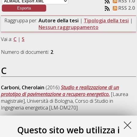
RSS 1.0
RSS 2.0
Raggruppa per:
Autore della tesi
|
Tipologia della tesi
|
Nessun raggruppamento
Vai a:
C
|
S
Numero di documenti:
2
.
C
Carboni, Cherolain
(2016)
Studio e realizzazione di un
prototipo di pavimentazione a recupero energetico.
[Laurea
magistrale], Università di Bologna, Corso di Studio in
Ingegneria energetica [LM-DM270]
S
Questo sito web utilizza i