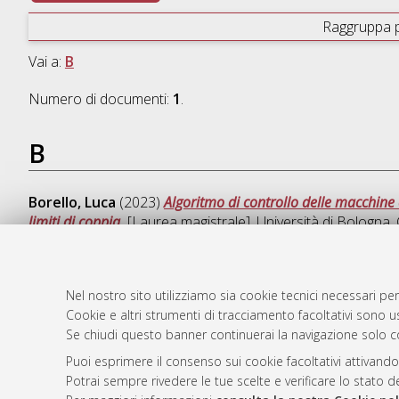
Raggruppa 
Vai a:
B
Numero di documenti:
1
.
B
Borello, Luca
(2023)
Algoritmo di controllo delle macchine 
limiti di coppia.
[Laurea magistrale], Università di Bologna, 
Nel nostro sito utilizziamo sia cookie tecnici necessari per
Cookie e altri strumenti di tracciamento facoltativi sono us
AMS Laure
Atom
Se chiudi questo banner continuerai la navigazione solo c
Servizio i
Rss 1.0
Impostazio
Puoi esprimere il consenso sui cookie facoltativi attivando
Rss 2.0
Potrai sempre rivedere le tue scelte e verificare lo stato 
Informativa