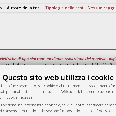
per:
Autore della tesi
|
Tipologia della tesi
|
Nessun ragg
elettriche di tipo sincrono mediante risoluzione del modello unif
Corso di Studio in
Ingegneria dell'energia elettrica [LM-DM270]
Questo sito web utilizza i cookie
Que
 il suo funzionamento, sia cookie e altri strumenti di tracciamento faco
ati per analisi statistiche, misure sull'efficacia della comunicazione is
a
on i cookie necessari.
mplementato e gestito da
AlmaDL
ni Cookie
 l'opzione in "Personalizza cookie" e, se vuoi, potrai esprimere consens
dei consensi rientrando nella sezione "Impostazione cookie" del sito.
 sulla privacy