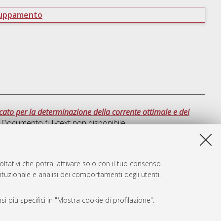
ruppamento
icato per la determinazione della corrente ottimale e dei
, Documento full-text non disponibile
sta lista e' stata generata il
Fri Aug 7 19:10:47 2026 CEST
.
ltativi che potrai attivare solo con il tuo consenso.
tituzionale e analisi dei comportamenti degli utenti.
i più specifici in "Mostra cookie di profilazione".